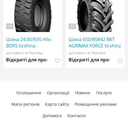
12
12
Шина 24.00/R35 Hilo
Шина 650/85R42 BKT
BDRS tirshina -
AGRIMAX FORCE tirshina -
АГРОШИНА ☎️
АГРОШИНА ☎️
доставка з м.Чернівці
доставка з м.Чернівці
0507773380
0507773380
Відкриті для пропозицій
Відкриті для пропозиці
Оголошення
Організації
Новини
Послуги
Мапа регіонів
Карта сайту
Розміщення реклами
Допомога
Контакти