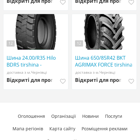
Відкриті для пропозицій
Відкриті для пропозиці
12
12
Шина 24.00/R35 Hilo
Шина 650/85R42 BKT
BDRS tirshina -
AGRIMAX FORCE tirshina -
АГРОШИНА ☎️
АГРОШИНА ☎️
доставка з м.Чернівці
доставка з м.Чернівці
0507773380
0507773380
Відкриті для пропозицій
Відкриті для пропозиці
Оголошення
Організації
Новини
Послуги
Мапа регіонів
Карта сайту
Розміщення реклами