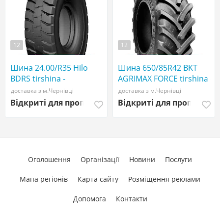
12
12
Шина 24.00/R35 Hilo
Шина 650/85R42 BKT
BDRS tirshina -
AGRIMAX FORCE tirshina -
АГРОШИНА ☎️
АГРОШИНА ☎️
доставка з м.Чернівці
доставка з м.Чернівці
0507773380
0507773380
Відкриті для пропозицій
Відкриті для пропозиці
Оголошення
Організації
Новини
Послуги
Мапа регіонів
Карта сайту
Розміщення реклами
Допомога
Контакти