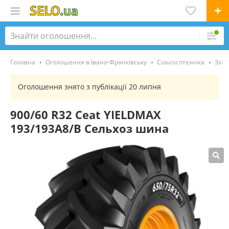
Головна
Оголошення в Івано-Франківську
Сільгосптехніка
Запч
Оголошення знято з публікації 20 липня
900/60 R32 Ceat YIELDMAX
193/193A8/B Сельхоз шина