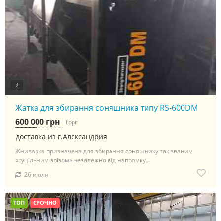
2
Жатка для збирання соняшника типу RS-600DM
600 000 грн
Торг
доставка из г.Александрия
Жниварка призначена для збирання соняшнику так званим
«суцільним зрізом» незалежно від напрямку...
26 июля
ТОП
СРОЧНО