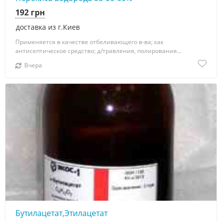
192 грн
доставка из г.Киев
Применяется в качестве отбеливающего в-ва; как
антисептическое средство; д/травления, полирования...
Вчера
Бутилацетат,Этилацетат