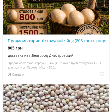
4
Продаємо харчові страусині яйця (805 грн) та порожн
805 грн
доставка из г.Белгород-Днестровский
Продаємо харчові страусині яйця. Також є пусті страусині яйця
для розпису. Харчові яйця - 805...
Сегодня