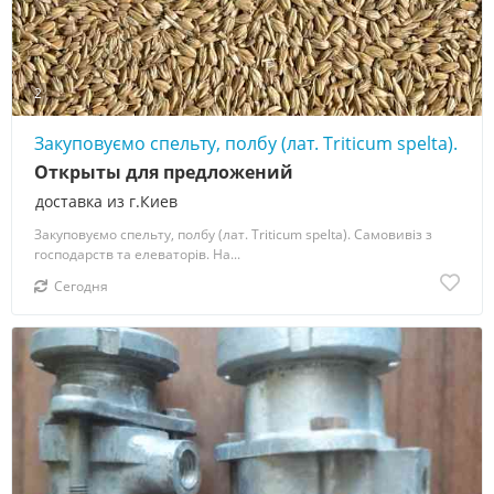
2
Закуповуємо спельту, полбу (лат. Triticum spelta).
Открыты для предложений
доставка из г.Киев
Закуповуємо спельту, полбу (лат. Triticum spelta). Самовивіз з
господарств та елеваторів. На...
Сегодня