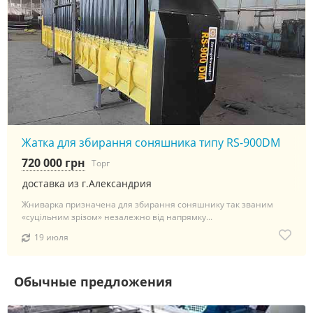
Жатка для збирання соняшника типу RS-900DM
720 000 грн
Торг
доставка из г.Александрия
Жниварка призначена для збирання соняшнику так званим
«суцільним зрізом» незалежно від напрямку...
19 июля
Обычные предложения