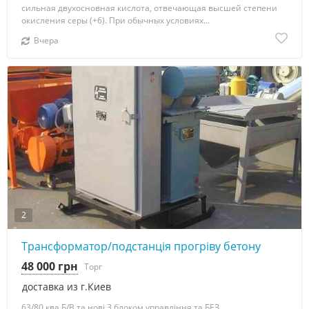
сильная двухосновная кислота, отвечающая высшей степени
окисления серы (+6). При обычных условиях...
Вчера
2
Трансформатор/подстанція прогріву бетону
48 000 грн
Торг
доставка из г.Киев
63/80 ква Б/В та нові З блоком управління та БЕЗ