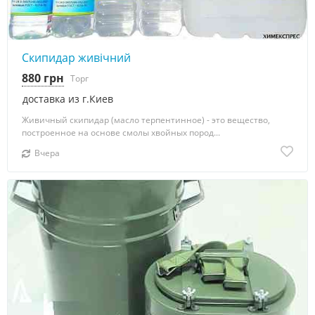
Скипидар живічний
880 грн
Торг
доставка из г.Киев
Живичный скипидар (масло терпентинное) - это вещество,
построенное на основе смолы хвойных пород...
Вчера