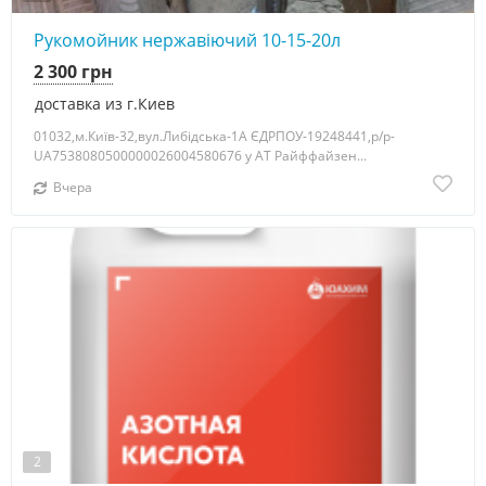
Рукомойник нержавіючий 10-15-20л
2 300 грн
доставка из г.Киев
01032,м.Київ-32,вул.Либідська-1А ЄДРПОУ-19248441,р/р-
UA7538080500000026004580676 у АТ Райффайзен...
Вчера
2