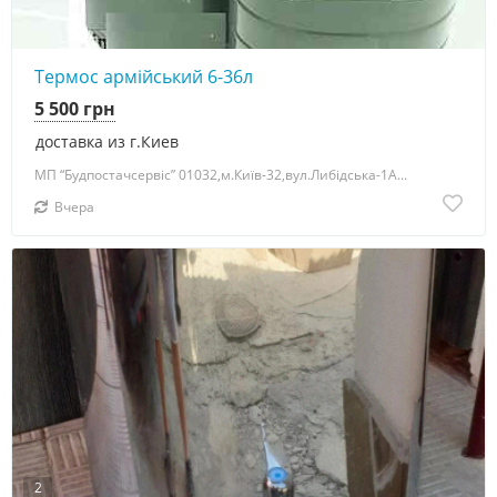
Термос армійський 6-36л
5 500 грн
доставка из г.Киев
МП “Будпостачсервіс” 01032,м.Київ-32,вул.Либідська-1А...
Вчера
2