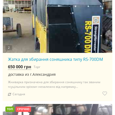
2
Жатка для збирання соняшника типу RS-700DM
650 000 грн
Торг
доставка из г.Александрия
Жниварка призначена для збирання соняшнику так званим
«суцільним зрізом» незалежно від напрямку...
Сегодня
ТОП
СРОЧНО