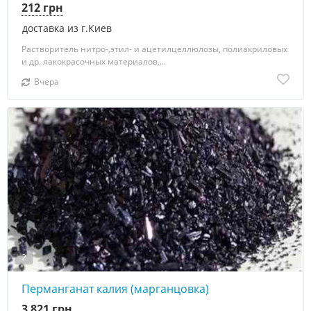
212 грн
доставка из г.Киев
Растворитель нитро-,этил- и ацетилцеллюлозы, полиакриловых
и др. лакокрасочных материалов,...
Вчера
2
Перманганат калия (марганцовка)
3 821 грн