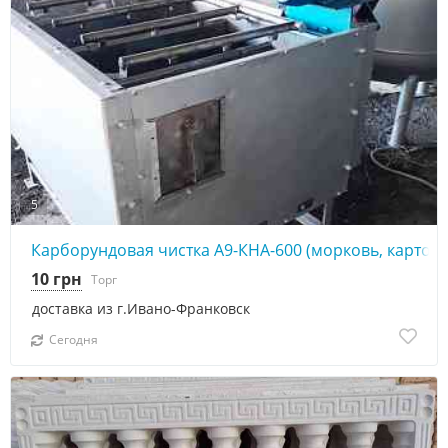
5
Карборундовая чистка А9-КНА-600 (морковь, картофе
10 грн
Торг
доставка из г.Ивано-Франковск
Сегодня