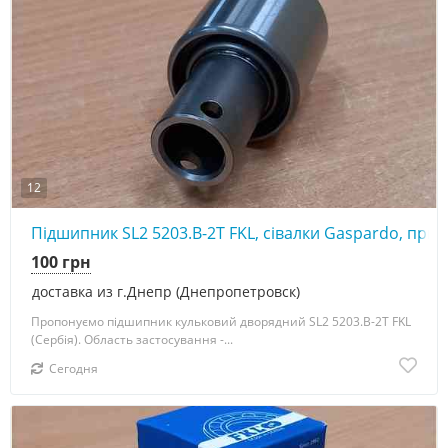
12
Підшипник SL2 5203.B-2T FKL, сівалки Gaspardo, прик
100 грн
доставка из г.Днепр (Днепропетровск)
Пропонуємо підшипник кульковий дворядний SL2 5203.B-2T FKL
(Сербія). Область застосування -...
Сегодня