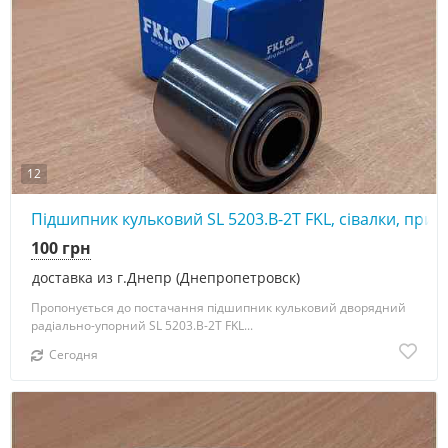
12
Підшипник кульковий SL 5203.B-2T FKL, сівалки, прик
100 грн
доставка из г.Днепр (Днепропетровск)
Пропонується до постачання підшипник кульковий дворядний
радіально-упорний SL 5203.B-2T FKL...
Сегодня