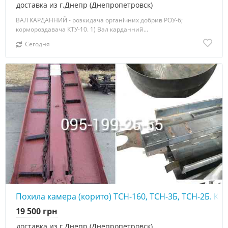
доставка из г.Днепр (Днепропетровск)
ВАЛ КАРДАННИЙ - розкидача органічних добрив РОУ-6;
кормороздавача КТУ-10. 1) Вал карданний...
Сегодня
Похила камера (корито) ТСН-160, ТСН-3Б, ТСН-2Б. Ко
19 500 грн
доставка из г.Днепр (Днепропетровск)