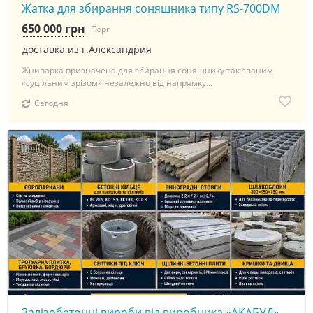
Жатка для збирання соняшника типу RS-700DM
650 000 грн
Торг
доставка из г.Александрия
Жниварка призначена для збирання соняшнику так званим
«суцільним зрізом» незалежно від напрямку...
Сегодня
Залізобетонні вироби від виробника «АКАБУД»