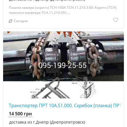
Похила камера (корито) ТСН-160А ТСН.11.210.3.60. Корито (ТСН)
похилого конвеєра ТСН.11.210-051....
Сегодня
Транспортер ПРТ 10А.51.000. Скребок (планка) ПРТ 1
14 500 грн
доставка из г.Днепр (Днепропетровск)