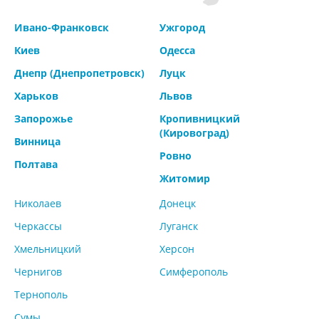
Ивано-Франковск
Ужгород
Киев
Одесса
Днепр (Днепропетровск)
Луцк
Харьков
Львов
Запорожье
Кропивницкий
(Кировоград)
Винница
Ровно
Полтава
Житомир
Николаев
Донецк
Черкассы
Луганск
Хмельницкий
Херсон
Чернигов
Симферополь
Тернополь
Сумы