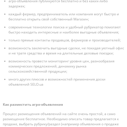
агро-объявления публикуются бесплатно и без каких-либо
задержек;
каждый фермер, предприниматель или компания могут быстро и
бесплатно открыть свой собственный Магазин;
современные технологии поиска и удобный рубрикатор помогают
быстро находить интересные и наиболее выгодные объявления;
только прямые контакты продавцов, фермеров и производителей;
возможность заключить выгодные сделки, не покидая уютный офис
и не тратя средства и время на длительные деловые поездки;
возможность провести мониторинг уровня цен, разнообразия
коммерческих предложений, динамику рынка
сельскохозяйственной продукции;
много других плюсов и возможностей применения доски
объявлений SELO.ua
Как разместить агро-объявления
Процесс размещения объявлений на сайте очень простой, а само
размещение бесплатное. Необходимо описать товар предлагается к
продаже, выбрать рубрику/раздел (например объявления о продаже