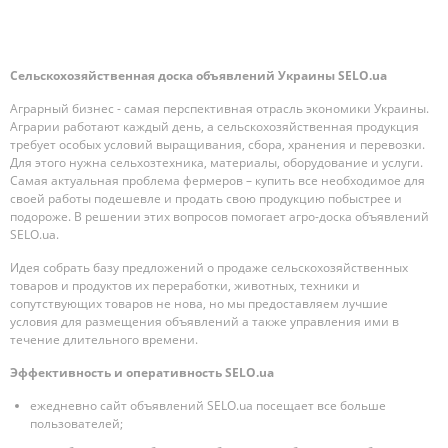
Сельскохозяйственная доска объявлений Украины SELO.ua
Аграрный бизнес - самая перспективная отрасль экономики Украины.
Аграрии работают каждый день, а сельскохозяйственная продукция
требует особых условий выращивания, сбора, хранения и перевозки.
Для этого нужна сельхозтехника, материалы, оборудование и услуги.
Самая актуальная проблема фермеров – купить все необходимое для
своей работы подешевле и продать свою продукцию побыстрее и
подороже. В решении этих вопросов помогает агро-доска объявлений
SELO.ua.
Идея собрать базу предложений о продаже сельскохозяйственных
товаров и продуктов их переработки, животных, техники и
сопутствующих товаров не нова, но мы предоставляем лучшие
условия для размещения объявлений а также управления ими в
течение длительного времени.
Эффективность и оперативность SELO.ua
ежедневно сайт объявлений SELO.ua посещает все больше
пользователей;