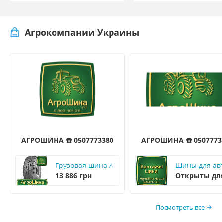
техніки в реальних ум
поля
Агрокомпании Украины
АГРОШИНА ☎️ 0507773380
АГРОШИНА ☎️ 0507773
Грузовая шина АШК ВИ-3 1300/530 R533 156F
Шины для авт
13 886 грн
Открыты дл
Посмотреть все