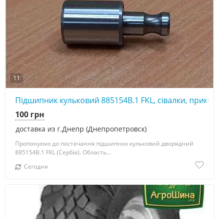
11
Підшипник кульковий 885154В.1 FKL, сівалки, прикот
100 грн
доставка из г.Днепр (Днепропетровск)
Пропонуємо до постачання підшипник кульковий дворядний
885154В.1 FKL (Сербія). Область...
Сегодня