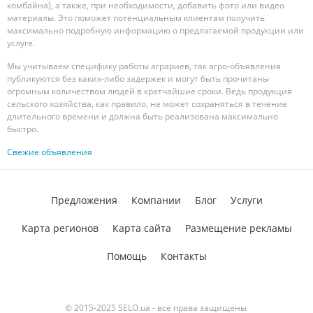
комбайна), а также, при необходимости, добавить фото или видео
материалы. Это поможет потенциальным клиентам получить
максимально подробную информацию о предлагаемой продукции или
услуге.
Мы учитываем специфику работы аграриев, так агро-объявления
публикуются без каких-либо задержек и могут быть прочитаны
огромным количеством людей в кратчайшие сроки. Ведь продукция
сельского хозяйства, как правило, не может сохраняться в течение
длительного времени и должна быть реализована максимально
быстро.
Свежие объявления
Предложения
Компании
Блог
Услуги
Карта регионов
Карта сайта
Размещение рекламы
Помощь
Контакты
© 2015-2025 SELO.ua - все права защищены