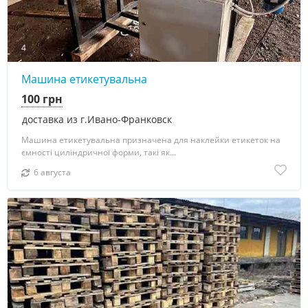
4
Машина етикетувальна
100 грн
доставка из г.Ивано-Франковск
Машина етикетувальна призначена для наклейки етикеток на
ємності циліндричної форми, такі як...
6 августа