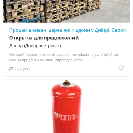
Продам вживані дерев'яні піддони у Дніпрі. Європідд
Открыты для предложений
Днепр (Днепропетровск)
Оптовий продаж вживаних дерев'яних піддонів у Дніпрі. У нас
можна придбати вживані європіддони та...
5 августа