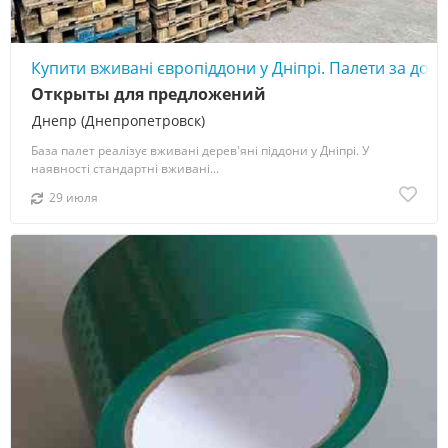
Купити вживані європіддони у Дніпрі. Палети за дос
Открыты для предложений
Днепр (Днепропетровск)
База палет реалізує вживані дерев'яні піддони у Дніпрі. У
наявності стандартні вживані...
29 июля