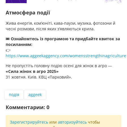
Атмосфера події
Жива енергія, комʼюніті, кава-паузи, музика, фотозони й
чесні розмови, після яких з’являються крила.
🎟
Ознайомтесь із програмою та придбайте квиток за
посиланням:
👉
https://www.aggeekaggency.com/womensstrengthinagriculture
Не пропустіть головну подію осені для жінок в агро —
«Сила жінок в агро 2025»
31 жовтня. Київ. КВЦ «Парковий».
подія
aggeek
Комментарии:
0
Зарегистрируйтесь
или
авторизуйтесь
чтобы