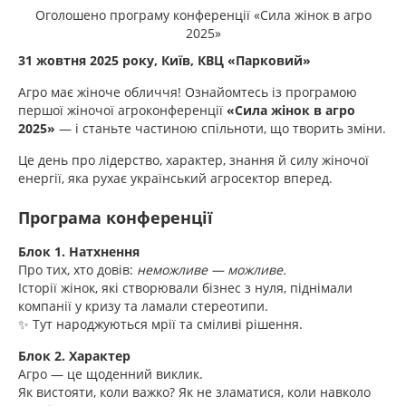
Оголошено програму конференції «Сила жінок в агро
2025»
31 жовтня 2025 року, Київ, КВЦ «Парковий»
Агро має жіноче обличчя! Ознайомтесь із програмою
першої жіночої агроконференції
«Сила жінок в агро
2025»
— і станьте частиною спільноти, що творить зміни.
Це день про лідерство, характер, знання й силу жіночої
енергії, яка рухає український агросектор вперед.
Програма конференції
Блок 1. Натхнення
Про тих, хто довів:
неможливе — можливе.
Історії жінок, які створювали бізнес з нуля, піднімали
компанії у кризу та ламали стереотипи.
✨ Тут народжуються мрії та сміливі рішення.
Блок 2. Характер
Агро — це щоденний виклик.
Як вистояти, коли важко? Як не зламатися, коли навколо