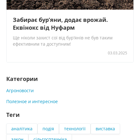
Забирає бур’яни, додає врожай.
Еквінокс від Нуфарм
Ще ніколи захист сої від бур’янів не був таким
ефективним та доступним!
03.03.2025
Категории
Агроновости
Полезное и интересное
Теги
аналітика
подія
технології
виставка
закон
сільгосптехніка