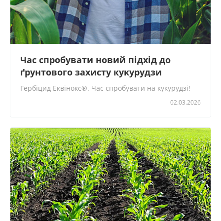
Час спробувати новий підхід до
ґрунтового захисту кукурудзи
Гербіцид Еквінокс
®
. Час спробувати на кукурудзі!
02.03.2026