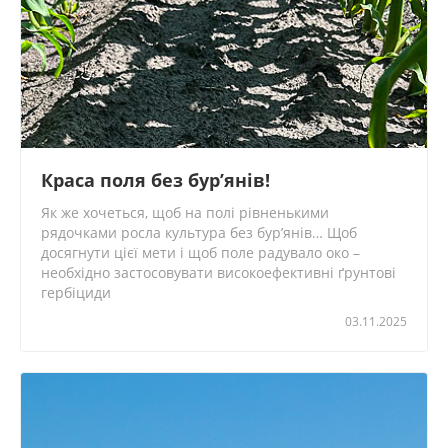
Краса поля без бур’янів!
Як же хочеться, щоб на полі рівненькими
рядочками росла культура без бур’янів… Щоб
досягнути цієї мети і щоб поле радувало око –
необхідно застосовувати високоефективні ґрунтові
гербіциди
03.11.2025