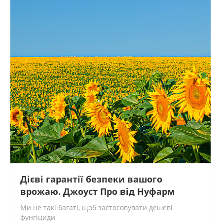
Дієві гарантії безпеки вашого
врожаю. Джоуст Про від Нуфарм
Ми не такі багаті, щоб застосовувати дешеві
фунгіциди