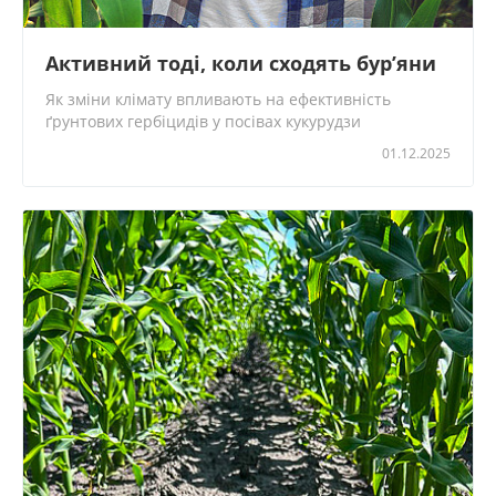
Активний тоді, коли сходять бур’яни
Як зміни клімату впливають на ефективність
ґрунтових гербіцидів у посівах кукурудзи
01.12.2025