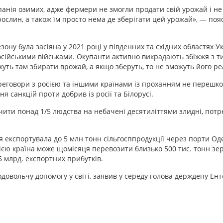
панія озимих, адже фермери не змогли продати свій урожай і н
рослин, а також їм просто нема де зберігати цей урожай», — поя
ону була засіяна у 2021 році у південних та східних областях Ук
 російськими військами. Окупанти активно викрадають збіжжя з 
жуть там збирати врожай, а якщо зберуть, то не зможуть його ре
ереговори з росією та іншими країнами із проханням не перешк
 санкцій проти добрив із росії та Білорусі.
ечити понад 1/5 людства на небачені десятиліттями злидні, потр
я експортувала до 5 млн тонн сільгосппродукції через порти Од
ією країна може щомісяця перевозити близько 500 тис. тонн зе
 млрд. експортних прибутків.
овольчу допомогу у світі, заявив у середу голова держдепу Ент