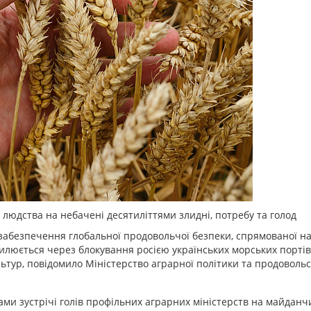
 людства на небачені десятиліттями злидні, потребу та голод
 забезпечення глобальної продовольчої безпеки, спрямованої н
илюється через блокування росією українських морських порті
ьтур, повідомило Міністерство аграрної політики та продовольс
ами зустрічі голів профільних аграрних міністерств на майданч