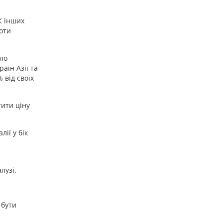
К інших
оти
ило
аїн Азії та
 від своїх
тити ціну
ії у бік
лузі.
 бути