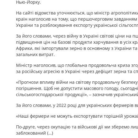
Нью-Йорку.
На сайті відомства уточнюється, що міністр агрополітик
країн наголосив на тому, що першочерговим завданням д
України та розблокування експорту української сільгоспп
За його словами, через війну в Україні світові ціни на
підвищення цін на базові продукти харчування в усіх кра
Африки, які імпортували зерно в основному з України т
загальних витрат.
Міністр наголосив, що глобальна продовольча криза зго
за російську агресію в Україні через дефіцит зерна та 
«Прогнози впливу війни на світову продовольчу безпеку,
погіршення. Щоб не допустити масового голоду, сьогодн
сільськогосподарської продукції», – зазначив український
За його словами, у 2022 році для українських фермерів в
«Наші фермери не можуть експортувати торішній урожа
По-друге, через окупацію та військові дії ми зберемо л
заблокований (…)