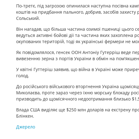
По-третє, під загрозою опинилася наступна посівна кам
коштів на придбання пального, добрив, засобів захисту 
Сольський.
Він нагадав, що більша частина озимої пшениці цього сез
ведуться активні бойові дії та частина яких захоплена
окупованих територій, тоді як українські фермери не мо
Як повідомлялося, генсек ООН Антоніу Гутерріш веде п
вивезенню зерна з портів України в обмін на пом'якшення
У квітні Гуттеріш заявив, що війна в Україні може прир
голод.
До російського військового вторгнення Україна щомісяц
Миколаєва, проте зараз через їхню морську блокаду рос
призводить до щомісячного недоотримання близько $1,5
Влада США виділяє ще $250 млн доларів на екстрену прод
Блінкен.
Джерело