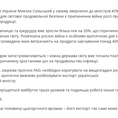
и України Микола Сольський у своєму зверненні до міністрів АП
ля світової продовольчої безпеки є припинення війни росії пр
родукції.
 пшеницю та кукурудзу вже зросли більш ніж на 20%, що спричин
їнах світу. Розв'язана росією війна є особливо критичною для кр
а громадяни яких витрачають на продукти харчування понад 40%
дом загострюватиметься, і кожна держава світу вже почала пла
спричинену зростанням цін на продовольство інфляції.
 зокрема прогноз FAO, необхідно коригувати на вищезгадані реал
і критично важливо розблокувати експорт української
 міністр.
ирішується майбутнє трьох урожаїв та подальша робота їхньої га
й.
ише половину цьогорічного врожаю – його експорт так само може