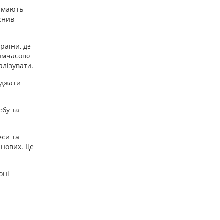
е мають
снив
раїни, де
тимчасово
алізувати.
оджати
ебу та
еси та
рнових. Це
оні