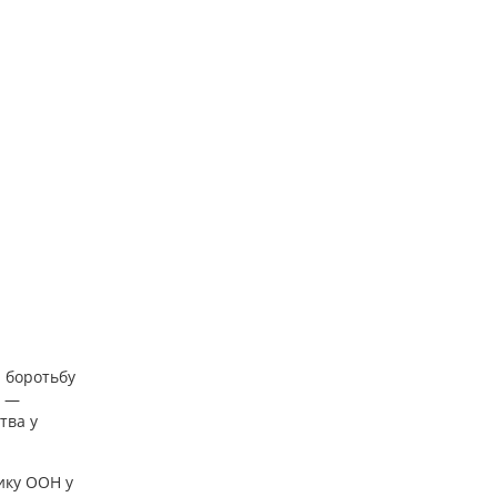
а боротьбу
в —
тва у
ику ООН у