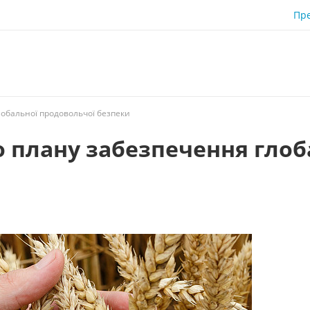
Пр
лобальної продовольчої безпеки
о плану забезпечення глоб