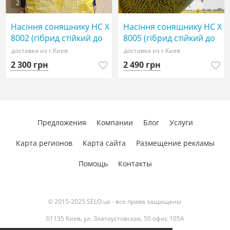
2
Насіння соняшнику НС Х
Насіння соняшнику НС Х
8002 (гібрид стійкий до
8005 (гібрид стійкий до
гранстару, технологія
гранстару, технологія
доставка из г.Киев
доставка из г.Киев
SUMO).
SUMO).
2 300 грн
2 490 грн
Предложения
Компании
Блог
Услуги
Карта регионов
Карта сайта
Размещение рекламы
Помощь
Контакты
© 2015-2025 SELO.ua - все права защищены
01135 Киев, ул. Златоустовская, 50 офис 105А