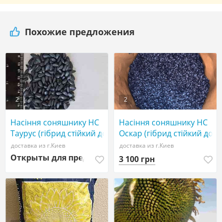
Похожие предложения
2
2
Насіння соняшнику НС
Насіння соняшнику НС
Таурус (гібрид стійкий до
Оскар (гібрид стійкий до
Євро-Лайтінгу,
гранстару, технологія
доставка из г.Киев
доставка из г.Киев
технологія "Кліарфілд").
SUMO).
Открыты для предложений
3 100 грн