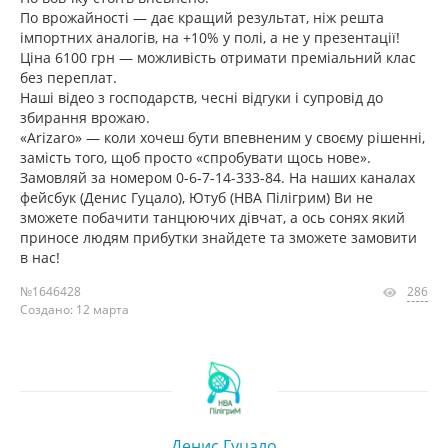
По врожайності — дає кращий результат, ніж решта
імпортних аналогів, на +10% у полі, а не у презентації!
Ціна 6100 грн — можливість отримати преміальний клас
без переплат.
Наші відео з господарств, чесні відгуки і супровід до
збирання врожаю.
«Arizaro» — коли хочеш бути впевненим у своєму рішенні,
замість того, щоб просто «спробувати щось нове».
Замовляй за номером 0-6-7-14-333-84. На наших каналах
фейсбук (Денис Гуцало), Ютуб (НВА Пілігрим) Ви не
зможете побачити танцюючих дівчат, а ось сонях який
приносе людям прибутки знайдете та зможете замовити
в нас!
№1646428
286
Создано: 12 марта
Денис Гуцало