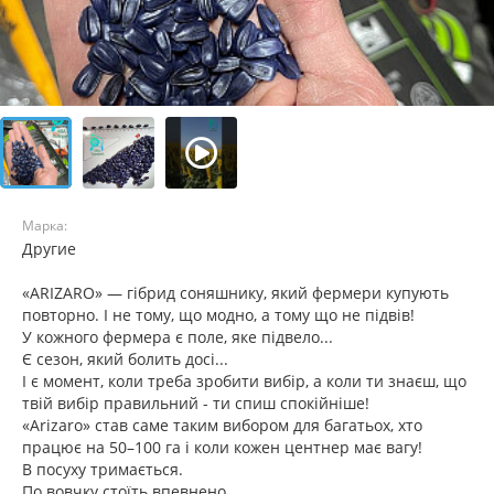
Марка:
Другие
«ARIZARO» — гібрид соняшнику, який фермери купують
повторно. І не тому, що модно, а тому що не підвів!
У кожного фермера є поле, яке підвело...
Є сезон, який болить досі...
І є момент, коли треба зробити вибір, а коли ти знаєш, що
твій вибір правильний - ти спиш спокійніше!
«Arizaro» став саме таким вибором для багатьох, хто
працює на 50–100 га і коли кожен центнер має вагу!
В посуху тримається.
По вовчку стоїть впевнено.