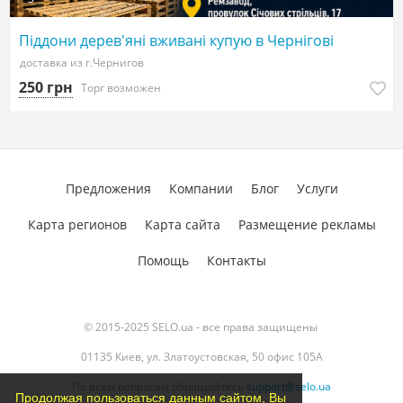
Піддони дерев'яні вживані купую в Чернігові
доставка из г.Чернигов
250 грн
Торг возможен
Предложения
Компании
Блог
Услуги
Карта регионов
Карта сайта
Размещение рекламы
Помощь
Контакты
© 2015-2025 SELO.ua - все права защищены
01135 Киев, ул. Златоустовская, 50 офис 105А
По всем вопросам обращайтесь
support@selo.ua
Продолжая пользоваться данным сайтом, Вы