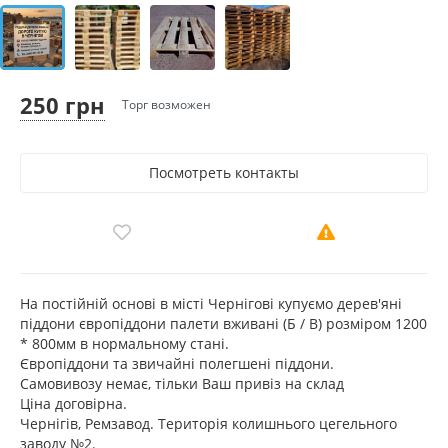
250 грн
Торг возможен
Посмотреть контакты
На постійній основі в місті Чернігові купуємо дерев'яні
піддони європіддони палети вживані (Б / В) розміром 1200
* 800мм в нормальному стані.
Європіддони та звичайні полегшені піддони.
Самовивозу немає, тільки Ваш привіз на склад
Ціна договірна.
Чернігів, Ремзавод. Територія колишнього цегельного
заводу №2.