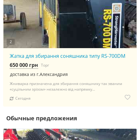
2
Жатка для збирання соняшника типу RS-700DM
650 000 грн
Торг
доставка из г.Александрия
Жниварка призначена для збирання соняшнику так званим
«суцільним зрізом» незалежно від напрямку...
Сегодня
Обычные предложения