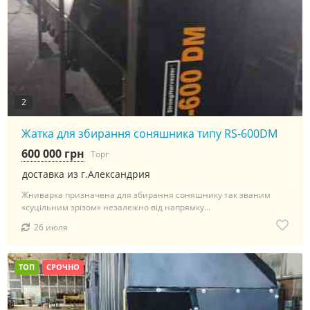
2
Жатка для збирання соняшника типу RS-600DM
600 000 грн
Торг
доставка из г.Александрия
Жниварка призначена для збирання соняшнику так званим
«суцільним зрізом» незалежно від напрямку...
26 июля
ТОП
СРОЧНО