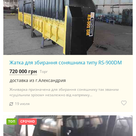
Жатка для збирання соняшника типу RS-900DM
720 000 грн
Торг
доставка из г.Александрия
Жниварка призначена для збирання соняшнику так званим
«суцільним зрізом» незалежно від напрямку...
19 июля
ТОП
СРОЧНО