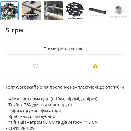
5 грн
Посмотреть контакты
FormWork scaffolding пропонує комплектуючі до опалубки
- Фіксатори арматури (стійка, піраміда, зірка)
- Трубка ПВХ для стяжного прута
- Чироз, пружині фіксатори
- Краб, замок опалубний
- гайка діаметром 90 мм та діаметром 110 мм
- стяжний прут