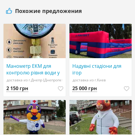
Похожие предложения
8
Манометр ЕКМ для
Надувні стадіони для
контролю рівня води у
ігор
водонапірних баштах та
доставка из г.Днепр (Днепропетровск)
доставка из г.Киев
резервуарах
2 150 грн
25 000 грн
8
6