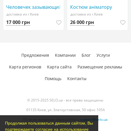
Человечек зазывающий
Костюм аніматору
доставка из г.Киев
доставка из г.Киев
17 000 грн
26 000 грн
Предложения
Компании
Блог
Услуги
Карта регионов
Карта сайта
Размещение рекламы
Помощь
Контакты
© 2015-2025 SELO.ua - все права защищены
01135 Киев, ул. Златоустовская, 50 офис 105А
По всем вопросам обращайтесь
support@selo.ua
Продолжая пользоваться данным сайтом, Вы
подтверждаете согласие на использование