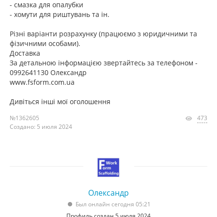
- смазка для опалубки
- хомути для риштувань та ін.
Різні варіанти розрахунку (працюємо з юридичними та
фізичними особами).
Доставка
За детальною інформацією звертайтесь за телефоном -
0992641130 Олександр
www.fsform.com.ua
Дивіться інші мої оголошення
№1362605
473
Создано: 5 июля 2024
Олександр
Был онлайн сегодня 05:21
Профиль создан 5 июля 2024