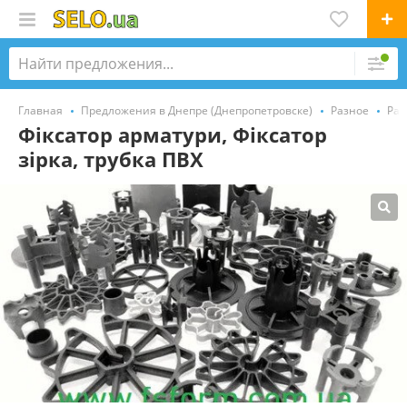
Главная
Предложения в Днепре (Днепропетровске)
Разное
Раз
Фіксатор арматури, Фіксатор
зірка, трубка ПВХ