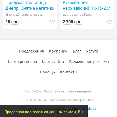
Предсказательница
Рукомойник
Днепр. Снятие негатива.
нержавіючий 10-15-20л
Любовная магия.
Днепр (Днепропетровск)
доставка из г.Киев
10 грн
2 300 грн
Предложения
Компании
Блог
Услуги
Карта регионов
Карта сайта
Размещение рекламы
Помощь
Контакты
© 2015-2025 SELO.ua - все права защищены
01135 Киев, ул. Златоустовская, 50 офис 105А
По всем вопросам обращайтесь
support@selo.ua
Продолжая пользоваться данным сайтом, Вы