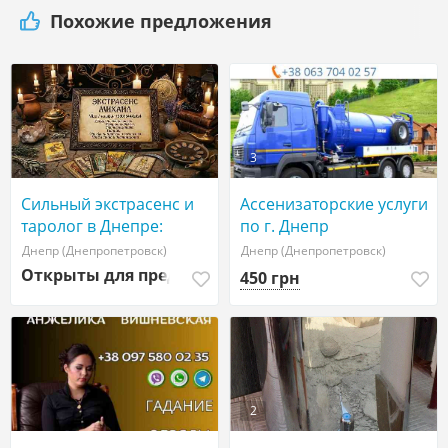
Похожие предложения
3
Сильный экстрасенс и
Ассенизаторские услуги
таролог в Днепре:
по г. Днепр
любовная магия, снятие
Днепр (Днепропетровск)
Днепр (Днепропетровск)
порчи, помощь в
Открыты для предложений
450 грн
сложной ситуации.
2