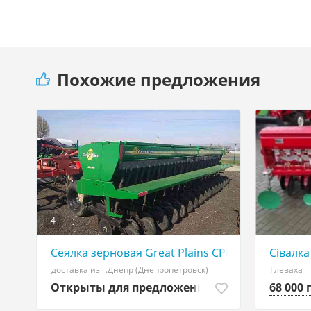
Похожие предложения
4
Сеялка зерновая Great Plains CPH-2000
Сівалка
доставка из г.Днепр (Днепропетровск)
Глеваха
Открыты для предложений
68 000 