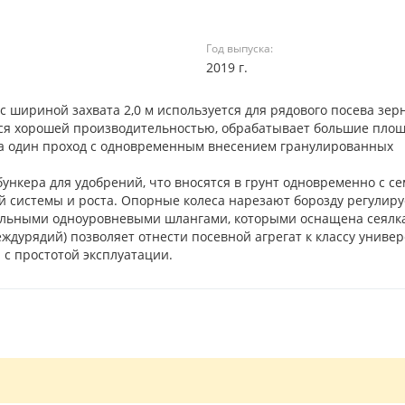
Год выпуска:
2019 г.
 с шириной захвата 2,0 м используется для рядового посева зер
тся хорошей производительностью, обрабатывает большие площ
 за один проход с одновременным внесением гранулированных
ункера для удобрений, что вносятся в грунт одновременно с с
ой системы и роста. Опорные колеса нарезают борозду регулир
альными одноуровневыми шлангами, которыми оснащена сеялк
дурядий) позволяет отнести посевной агрегат к классу униве
 с простотой эксплуатации.