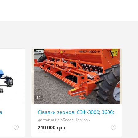
12
а
Сівалки зернові СЗФ-3000; 3600; 4000; 540
доставка из г.Белая Церковь
210 000 грн