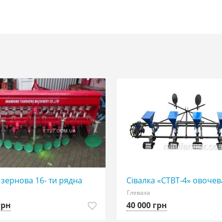
 зернова 16- ти рядна
Сівалка «СТВТ-4» овочев
Глеваха
грн
40 000 грн