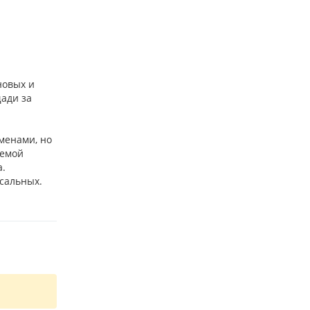
новых и
ади за
еменами, но
уемой
а.
рсальных.