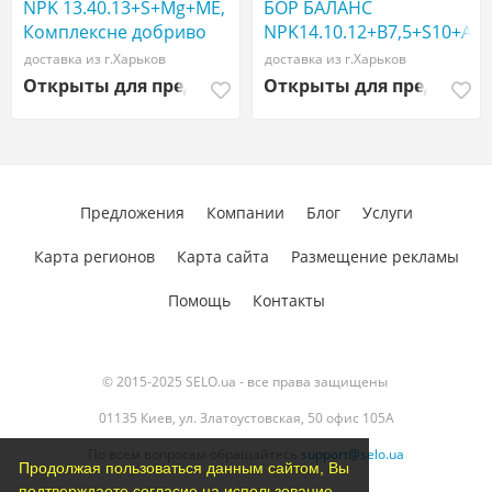
NPK 13.40.13+S+Mg+МЕ,
БОР БАЛАНС
Комплексне добриво
NPK14.10.12+B7,5+S10+AM
PARTNER
доставка из г.Харьков
доставка из г.Харьков
Открыты для предложений
Открыты для предложе
Предложения
Компании
Блог
Услуги
Карта регионов
Карта сайта
Размещение рекламы
Помощь
Контакты
© 2015-2025 SELO.ua - все права защищены
01135 Киев, ул. Златоустовская, 50 офис 105А
По всем вопросам обращайтесь
support@selo.ua
Продолжая пользоваться данным сайтом, Вы
подтверждаете согласие на использование