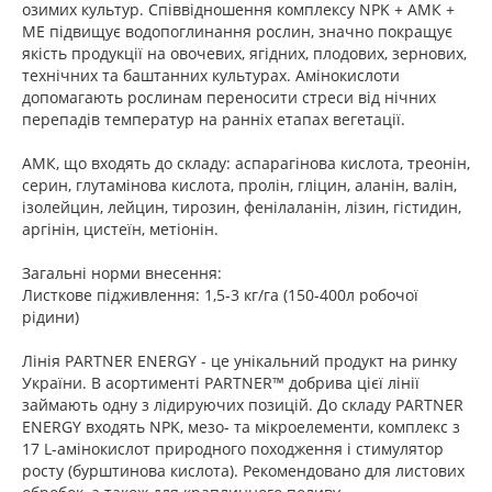
озимих культур. Співвідношення комплексу NPK + АМК +
МЕ підвищує водопоглинання рослин, значно покращує
якість продукції на овочевих, ягідних, плодових, зернових,
технічних та баштанних культурах. Амінокислоти
допомагають рослинам переносити стреси від нічних
перепадів температур на ранніх етапах вегетації.
АМК, що входять до складу: аспарагінова кислота, треонін,
серин, глутамінова кислота, пролін, гліцин, аланін, валін,
ізолейцин, лейцин, тирозин, фенілаланін, лізин, гістидин,
аргінін, цистеїн, метіонін.
Загальні норми внесення:
Листкове підживлення: 1,5-3 кг/га (150-400л робочої
рідини)
Лінія PARTNER ENERGY - це унікальний продукт на ринку
України. В асортименті PARTNER™ добрива цієї лінії
займають одну з лідируючих позицій. До складу PARTNER
ENERGY входять NPK, мезо- та мікроелементи, комплекс з
17 L-амінокислот природного походження і стимулятор
росту (бурштинова кислота). Рекомендовано для листових