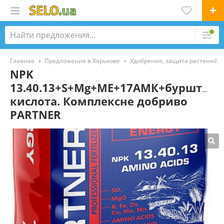
Главная
Предложения в Харькове
Удобрения, защита растений, 
NPK
13.40.13+S+Mg+МЕ+17АМК+бурштин
кислота. Комплексне добриво
PARTNER