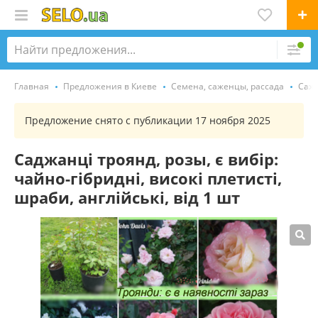
Главная
Предложения в Киеве
Семена, саженцы, рассада
Саж
Предложение снято с публикации 17 ноября 2025
Саджанці троянд, розы, є вибір:
чайно-гібридні, високі плетисті,
шраби, англійські, від 1 шт