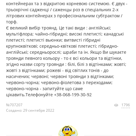
контейнерах та з відкритою корневою системою. Є двух -
трьохрічні садженці / саженцы роз в спеціальних 2-х
літрових контейнерах з професіональним субтрактом /
торф.
Є великий вибір троянд. Це такі види : англійські;
мультіфлора; чайно-гібридні; високі плетисті; канадські
плетисті; плетисті вьюнки; витвисті гібридні
крупноквіткові; середньо-квіткові плетисті; гібридно-
англійські; середньорослі; шраби та ін. Якщо Ви шукаєте
троянди певного кольору - то є всі кольори та відтінки,
згідно назви сорту троянди : білі, білі з відтінками; жовті;
жовті з відтінками; рожеві - від світлих тонів - до
насичених; червоні; червоні троянди з відтінками;
червоно-чорна; червоно-фіолетова з переходами;
червоно-чорна - запитуйте що саме
цікавить.Телефонуйте +38-068-199-30-92
№707207
1796
Создано: 29 сентября 2022