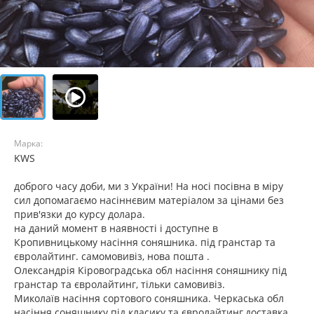
Марка:
KWS
доброго часу доби, ми з України! На носі посівна в міру
сил допомагаємо насіннєвим матеріалом за цінами без
прив'язки до курсу долара.
на даний момент в наявності і доступне в
Кропивницькому насіння соняшника. під гранстар та
євролайтинг. самомовивіз, нова пошта .
Олександрія Кіровоградська обл насіння соняшнику під
гранстар та євролайтинг, тільки самовивіз.
Миколаїв насіння сортового соняшника. Черкаська обл
насіння соняшнику під класику та євролайтинг,доставка