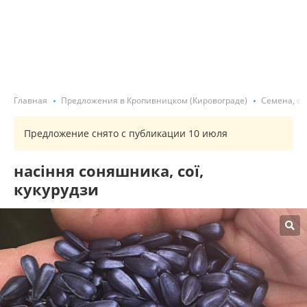
Главная
Предложения в Кропивницком (Кировограде)
Семена, са
Предложение снято с публикации 10 июля
насіння соняшника, сої,
кукурудзи