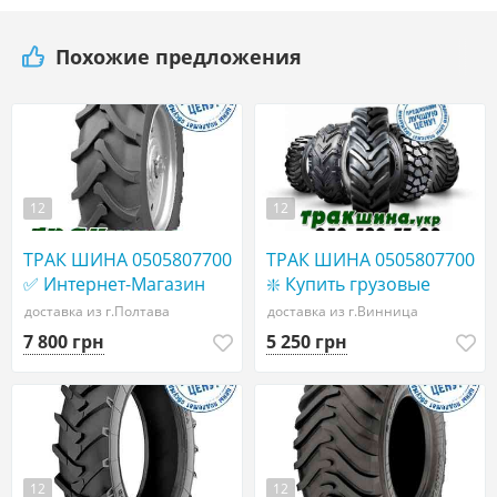
Похожие предложения
12
12
ТРАК ШИНА 0505807700
ТРАК ШИНА 0505807700
✅ Интернет-Магазин
❇️ Купить грузовые
ТРАКШИНА. УКР|
шины в Украине WWW
доставка из г.Полтава
доставка из г.Винница
КУПИТЬ грузовые
ТРАКШИНА.УКР
7 800 грн
5 250 грн
ШИНЫ АГРО шины
Грузовая резина 455/40
СЕЛЬХОЗ ШИНЫ
r22,5
12
12