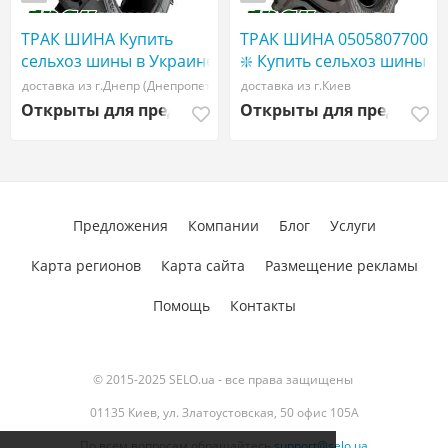
ТРАК ШИНА Купить
ТРАК ШИНА 0505807700
сельхоз шины в Украине
❇️ Купить сельхоз шины
| WWW ТРАКШИНА.УКР
в Украине | WWW
доставка из г.Днепр (Днепропетровск)
доставка из г.Киев
| Сельхоз резина
ТРАКШИНА.УКР |
Открыты для предложений
Открыты для предложе
900/60R32 Трак шина
Сельхоз резина 710/70
r42
Предложения
Компании
Блог
Услуги
Карта регионов
Карта сайта
Размещение рекламы
Помощь
Контакты
© 2015-2025 SELO.ua - все права защищены
01135 Киев, ул. Златоустовская, 50 офис 105А
По всем вопросам обращайтесь
support@selo.ua