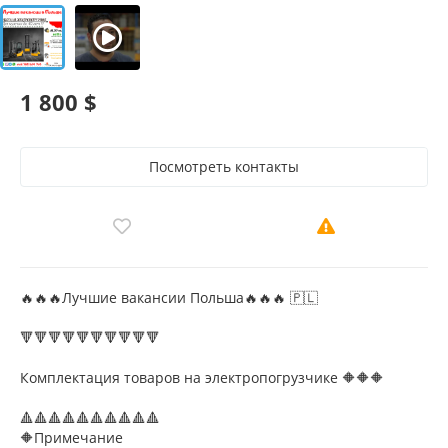
1 800 $
Посмотреть контакты
🔥🔥🔥Лучшие вакансии Польша🔥🔥🔥 🇵🇱
🔻🔻🔻🔻🔻🔻🔻🔻🔻🔻
Комплектация товаров на электропогрузчике 🔶🔶🔶
🔺🔺🔺🔺🔺🔺🔺🔺🔺🔺
🔶Примечание