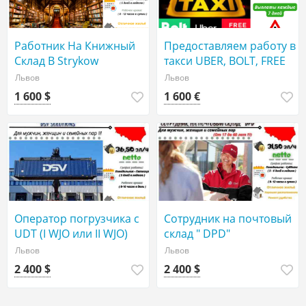
Работник На Книжный
Предоставляем работу в
Склад В Strykow
такси UBER, BOLT, FREE
NOW г. Варшава
Львов
Львов
1 600 $
1 600 €
Оператор погрузчика с
Сотрудник на почтовый
UDT (I WJO или II WJO)
склад " DPD"
"DSV Solutions"
Львов
Львов
2 400 $
2 400 $