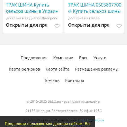
ТРАК ШИНА Купить
ТРАК ШИНА 0505807700
сельхоз шины в Украине
❇️ Купить сельхоз шины
| WWW ТРАКШИНА.УКР
в Украине | WWW
доставка из г.Днепр (Днепропетровск)
доставка из г.Киев
| Сельхоз резина
ТРАКШИНА.УКР |
Открыты для предложений
Открыты для предложе
900/60R32 Трак шина
Сельхоз резина 710/70
r42
Предложения
Компании
Блог
Услуги
Карта регионов
Карта сайта
Размещение рекламы
Помощь
Контакты
© 2015-2025 SELO.ua - все права защищены
01135 Киев, ул. Златоустовская, 50 офис 105А
По всем вопросам обращайтесь
support@selo.ua
Продолжая пользоваться данным сайтом, Вы