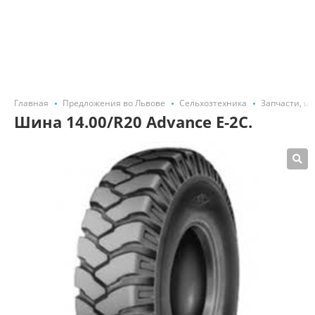
Главная
Предложения во Львове
Сельхозтехника
Запчасти, ш
Шина 14.00/R20 Advance E-2C.