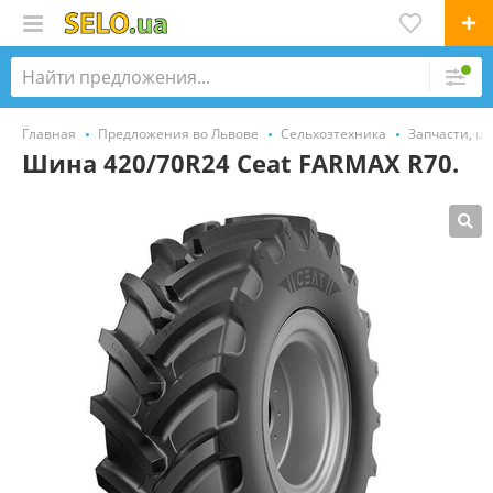
Главная
Предложения во Львове
Сельхозтехника
Запчасти, ш
Шина 420/70R24 Ceat FARMAX R70.