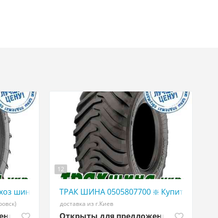
12
ЕЛЬХОЗ ШИНЫ
W ТРАКШИНА.УКР Грузовая резина 455/40 r22,5
хоз шины в Украине | WWW ТРАКШИНА.УКР | Сельхоз ре
ТРАК ШИНА 0505807700 ❇️ Купить сельхо
ровск)
доставка из г.Киев
жений
Открыты для предложений