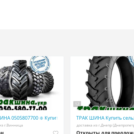
12
 ТРАКШИНА. УКР|КУПИТЬ грузовые ШИНЫ АГРО шины С
ИНА 0505807700 ❇️ Купить грузовые шины в Украине WW
ТРАК ШИНА Купить сель
из г.Винница
доставка из г.Днепр (Днепропет
рн
Открыты для предло