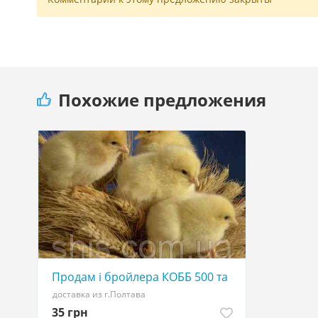
Похожие предложения
Продам і бройлера КОББ 500 та мясояєчні поро
доставка из г.Полтава
35 грн