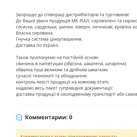
Запрошує до співпраці дистриб’юторів та гуртовиків!
До Вашої уваги продукція МК РІАЛ: сиров’ялені та сироко
сосиски, сардельки, шинки, ліверні, печінкові, кров’яні 
Власна сировина.
Гнучка система ціноутворення.
Доставка по Україні.
Також пропонуємо на постійній основі:
свинина в напівтушах (обрізна, шмалена, шпарена);
обвалка туші великим та дрібним шматком;
сучасні технології та обладнання;
контроль якості продукції на кожному етапі;
надаємо весь пакет супровідної документації;
доставка продукції в охолодженому транспорті або самов
Комментарии: 0
Комментарии к этому предложению закрыты