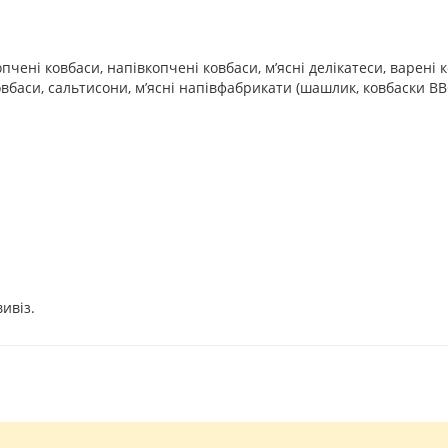
пчені ковбаси, напівкопчені ковбаси, м’ясні делікатеси, варені 
ковбаси, сальтисони, м’ясні напівфабрикати (шашлик, ковбаски BB
ивіз.