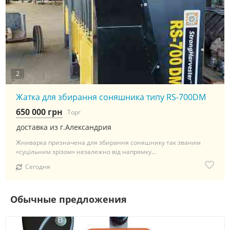
2
Жатка для збирання соняшника типу RS-700DM
650 000 грн
Торг
доставка из г.Александрия
Жниварка призначена для збирання соняшнику так званим
«суцільним зрізом» незалежно від напрямку...
Сегодня
Обычные предложения