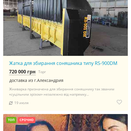
Жатка для збирання соняшника типу RS-900DM
720 000 грн
Торг
доставка из г.Александрия
Жниварка призначена для збирання соняшнику так званим
«суцільним зрізом» незалежно від напрямку...
19 июля
ТОП
СРОЧНО