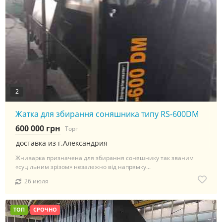
2
Жатка для збирання соняшника типу RS-600DM
600 000 грн
Торг
доставка из г.Александрия
Жниварка призначена для збирання соняшнику так званим
«суцільним зрізом» незалежно від напрямку...
26 июля
ТОП
СРОЧНО