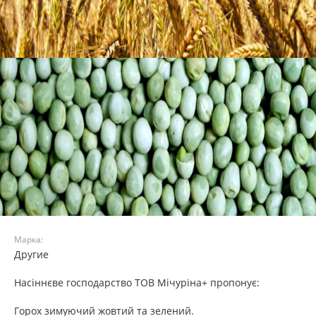
Марка:
Другие
Насіннєве господарство ТОВ Мічуріна+ пропонує:
Горох зимуючий жовтий та зелений.