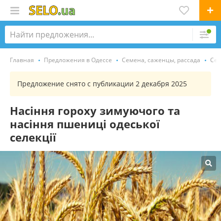
Главная
Предложения в Одессе
Семена, саженцы, рассада
Се
Предложение снято с публикации 2 декабря 2025
Насіння гороху зимуючого та
насіння пшениці одеської
селекції