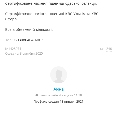
Сертифіковане насіння пшениці одеської селекції.
Сертифіковане насіння пшениці КВС Ультім та КВС
Сфера.
Все в обмеженій кількості.
Тел 0503080404 Анна
№1428074
246
Создано: 3 октября 2025
Анна
Был онлайн 4 августа 11:38
Профиль создан 13 января 2021