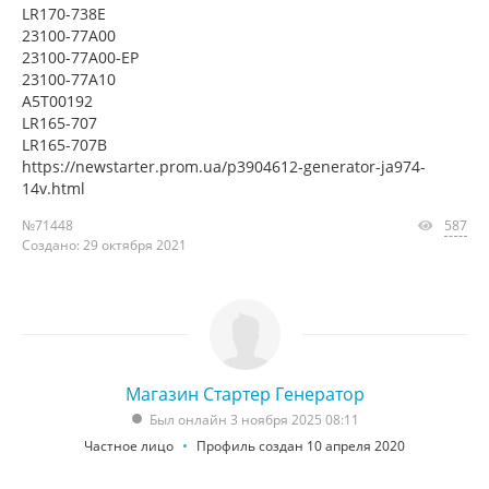
LR170-738E
23100-77A00
23100-77A00-EP
23100-77A10
A5T00192
LR165-707
LR165-707B
https://newstarter.prom.ua/p3904612-generator-ja974-
14v.html
№71448
587
Создано: 29 октября 2021
Магазин Стартер Генератор
Был онлайн 3 ноября 2025 08:11
Частное лицо
Профиль создан 10 апреля 2020