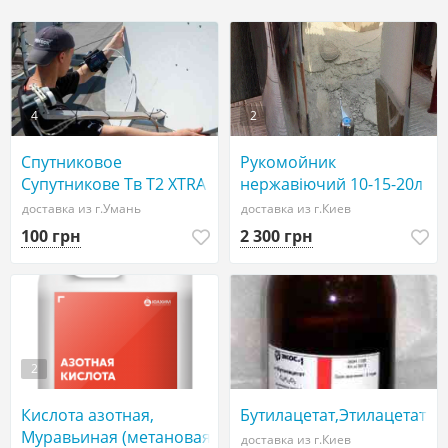
4
2
Спутниковое
Рукомойник
Супутникове Тв Т2 ХТRA
нержавіючий 10-15-20л
tv VIASAT tv Интернет 3G
доставка из г.Умань
доставка из г.Киев
4G г Умань и обл
100 грн
2 300 грн
2
Кислота азотная,
Бутилацетат,Этилацетат
Муравьиная (метановая)
доставка из г.Киев