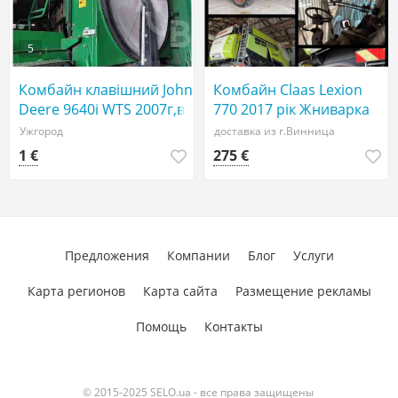
5
Комбайн клавішний John
Комбайн Claas Lexion
Deere 9640i WTS 2007г,в.
770 2017 рік Жниварка
двигун потужн-280к.с.
10,80 м Vario з ріпаком, \
Ужгород
доставка из г.Винница
напрацювання-1560\970м.ч.
1 €
275 €
Предложения
Компании
Блог
Услуги
Карта регионов
Карта сайта
Размещение рекламы
Помощь
Контакты
© 2015-2025 SELO.ua - все права защищены