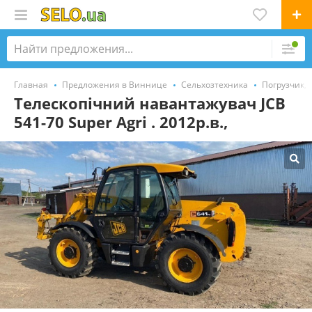
Главная
Предложения в Виннице
Сельхозтехника
Погрузчик, 
Телескопічний навантажувач JCB
541-70 Super Agri . 2012р.в.,