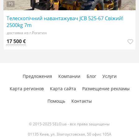
10
Телескопічний навантажувач JCB 525-67 Свіжий!
2500kg 7m
доставка из г.Рогатин
17 500 €
Предложения
Компании
Блог
Услуги
Карта регионов
Карта сайта
Размещение рекламы
Помощь
Контакты
© 2015-2025 SELO.ua - все права защищены
01135 Киев, ул. Златоустовская, 50 офис 105А