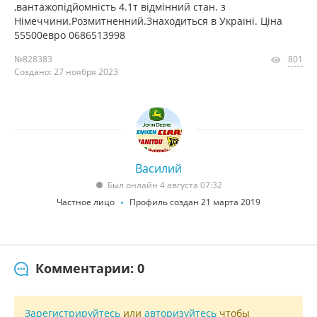
,вантажопідйомність 4.1т відмінний стан. з
Німеччини.Розмитненний.Знаходиться в Україні. Ціна
55500евро 0686513998
№828383
801
Создано: 27 ноября 2023
Василий
Был онлайн 4 августа 07:32
Частное лицо
Профиль создан 21 марта 2019
Комментарии: 0
Зарегистрируйтесь
или
авторизуйтесь
чтобы