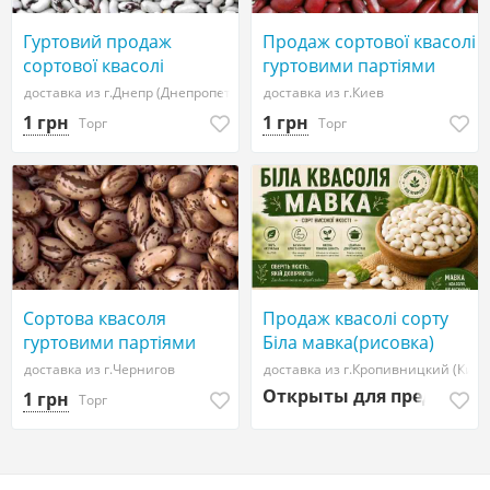
Гуртовий продаж
Продаж сортової квасолі
сортової квасолі
гуртовими партіями
доставка из г.Днепр (Днепропетровск)
доставка из г.Киев
1 грн
1 грн
Торг
Торг
Сортова квасоля
Продаж квасолі сорту
гуртовими партіями
Біла мавка(рисовка)
доставка из г.Чернигов
доставка из г.Кропивницкий (Киро
Открыты для предложе
1 грн
Торг