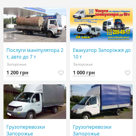
3
Послуги маніпулятора 2
Евакуатор Запоріжжя до
т, авто до 7 т
10 т
Запорожье
Запорожье
1 200 грн
1 000 грн
Грузоперевозки
Грузоперевозки
Запорожье
Запорожье