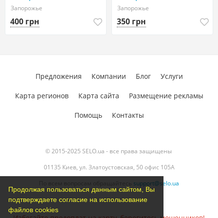
Запорожье
Запорожье
400 грн
350 грн
Предложения
Компании
Блог
Услуги
Карта регионов
Карта сайта
Размещение рекламы
Помощь
Контакты
© 2015-2025 SELO.ua - все права защищены
01135 Киев, ул. Златоустовская, 50 офис 105А
По всем вопросам обращайтесь
support@selo.ua
Продолжая пользоваться данным сайтом, Вы
подтверждаете согласие на использование
файлов cookies
Избегайте предоплат на карту, берегитесь мошенников!