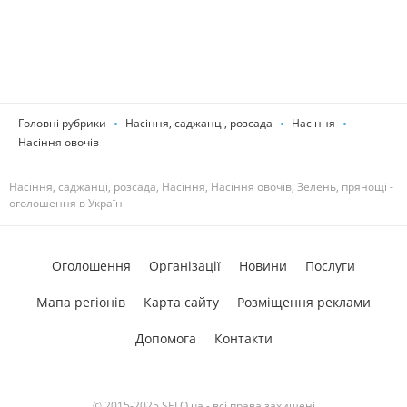
Головні рубрики
Насіння, саджанці, розсада
Насіння
Насіння овочів
Насіння, саджанці, розсада, Насіння, Насіння овочів, Зелень, прянощі -
оголошення в Україні
Оголошення
Організації
Новини
Послуги
Мапа регіонів
Карта сайту
Розміщення реклами
Допомога
Контакти
© 2015-2025 SELO.ua - всі права захищені