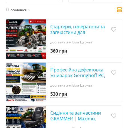
11 оголошень
Стартери, генератори та
запчастини для
сільськогосподарської
доставка з м.Біла Церква
техніки | Bosch, Denso,
Valeo, AS
360 грн
Професійна дефектовка
жниварок Geringhoff PC,
PCA, Rota Disc, Horizon Star
доставка з м.Біла Церква
+ підбір запчастин. Виїзд
530 грн
2
Сидіння та запчастини
GRAMMER | Maximo,
Actimo, Primo |