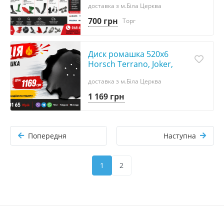
доставка з м.Біла Церква
культиватори
700 грн
Торг
Диск ромашка 520х6
Horsch Terrano, Joker,
Focus, 28071305
доставка з м.Біла Церква
1 169 грн
Попередня
Наступна
1
2