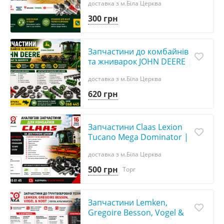
доставка з м.Біла Церква
наявності
300 грн
Запчастини до комбайнів
та жниварок JOHN DEERE |
Оригінал та аналоги
доставка з м.Біла Церква
620 грн
Запчастини Claas Lexion
Tucano Mega Dominator |
Аналоги
доставка з м.Біла Церква
500 грн
Торг
Запчастини Lemken,
Gregoire Besson, Vogel &
Noot | Плуги,