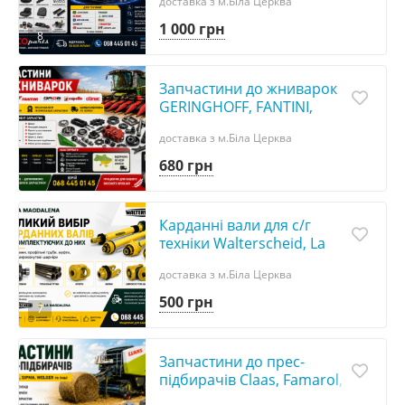
доставка з м.Біла Церква
компресори, подушки,
амортизатори | В наявно
1 000 грн
8
Запчастини до жниварок
GERINGHOFF, FANTINI,
OROS, CAPELLO, OLIMAC I
доставка з м.Біла Церква
Аналоги та оригінали
680 грн
Карданні вали для с/г
техніки Walterscheid, La
Magdalena | Хрестовини,
доставка з м.Біла Церква
вилки, муфти
500 грн
7
Запчастини до прес-
підбирачів Claas, Famarol,
Sipma, Welger | В