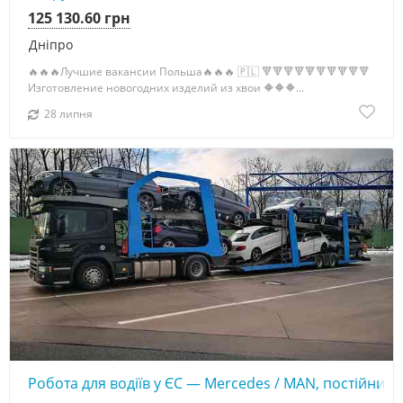
125 130.60 грн
Дніпро
🔥🔥🔥Лучшие вакансии Польша🔥🔥🔥 🇵🇱 🔻🔻🔻🔻🔻🔻🔻🔻🔻🔻
Изготовление новогодних изделий из хвои 🔶🔶🔶...
28 липня
Робота для водіїв у ЄС — Mercedes / MAN, постійний 