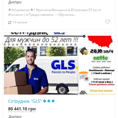
Дніпро
🔶Актуальное 🔶1 Мужчина/Женщина в #Голенюв (37 км от
#Szczecin ) 🔸Предоставляем: ✨️ Обучение...
19 липня
Сотрудник "GLS" 🔶🔶🔶
80 441.10 грн
Дніпро