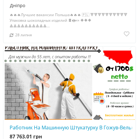
Дніпро
🔥🔥🔥Лучшие вакансии Польша🔥🔥🔥 🇵🇱 🔻🔻🔻🔻🔻🔻🔻🔻🔻🔻
Упаковка шоколадных изделий 🍫🍩🍬 🔶🔶🔶
🔺🔺🔺🔺🔺🔺🔺🔺🔺🔺...
28 липня
Работник На Машинную Штукатурку В Гожув-Велько
87 763.01 грн