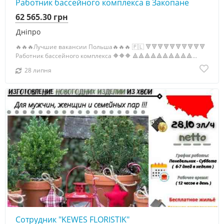
Работник бассейного комплекса в Закопане
62 565.30 грн
Дніпро
🔥🔥🔥Лучшие вакансии Польша🔥🔥🔥 🇵🇱 🔻🔻🔻🔻🔻🔻🔻🔻🔻🔻
Работник бассейного комплекса 🔶🔶🔶 🔺🔺🔺🔺🔺🔺🔺🔺🔺🔺...
28 липня
Сотрудник "KEWES FLORISTIK"