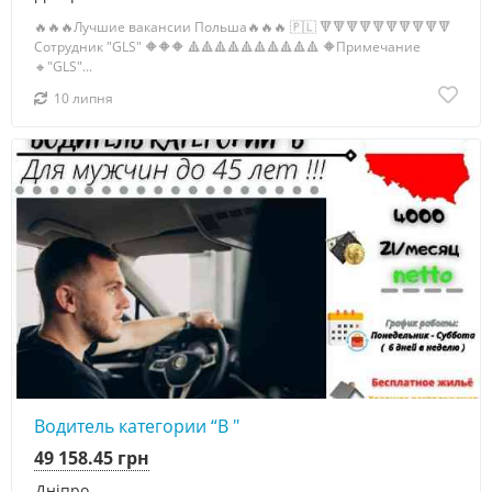
🔥🔥🔥Лучшие вакансии Польша🔥🔥🔥 🇵🇱 🔻🔻🔻🔻🔻🔻🔻🔻🔻🔻
Сотрудник "GLS" 🔶🔶🔶 🔺🔺🔺🔺🔺🔺🔺🔺🔺🔺 🔶Примечание
🔸"GLS"...
10 липня
Водитель категории “B "
49 158.45 грн
Дніпро