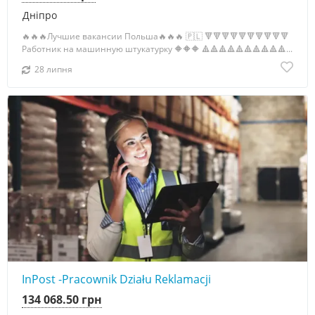
Дніпро
🔥🔥🔥Лучшие вакансии Польша🔥🔥🔥 🇵🇱 🔻🔻🔻🔻🔻🔻🔻🔻🔻🔻
Работник на машинную штукатурку 🔶🔶🔶 🔺🔺🔺🔺🔺🔺🔺🔺🔺🔺...
28 липня
InPost -Pracownik Działu Reklamacji
134 068.50 грн