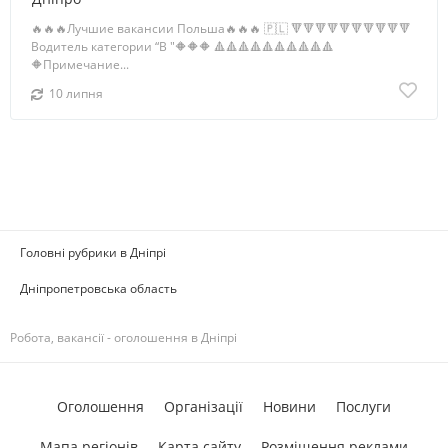
🔥🔥🔥Лучшие вакансии Польша🔥🔥🔥 🇵🇱 🔻🔻🔻🔻🔻🔻🔻🔻🔻🔻
Водитель категории “B "🔶🔶🔶 🔺🔺🔺🔺🔺🔺🔺🔺🔺🔺
🔶Примечание...
10 липня
Головні рубрики в Дніпрі
Дніпропетровська область
Робота, вакансії - оголошення в Дніпрі
Оголошення
Організації
Новини
Послуги
Мапа регіонів
Карта сайту
Розміщення реклами