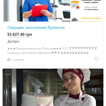
Сварщик, монтажник брезента
53 627.40 грн
Дніпро
🔥🔥🔥Лучшие вакансии Польша🔥🔥🔥 🇵🇱 🔻🔻🔻🔻🔻🔻🔻🔻🔻🔻
Сварщик, монтажник брезента🔶🔶🔶 🔺🔺🔺🔺🔺🔺🔺🔺🔺🔺...
2 серпня