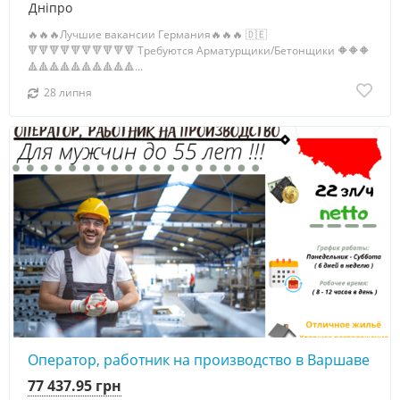
Дніпро
🔥🔥🔥Лучшие вакансии Германия🔥🔥🔥 🇩🇪
🔻🔻🔻🔻🔻🔻🔻🔻🔻🔻 Требуются Арматурщики/Бетонщики 🔶🔶🔶
🔺🔺🔺🔺🔺🔺🔺🔺🔺🔺...
28 липня
Оператор, работник на производство в Варшаве
77 437.95 грн