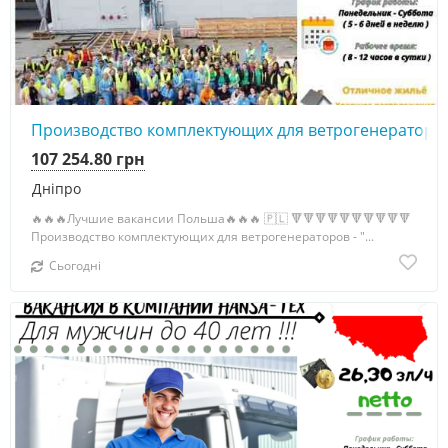
Производство комплектующих для ветрогенераторов - 
107 254.80 грн
Дніпро
🔥🔥🔥Лучшие вакансии Польша🔥🔥🔥 🇵🇱 🔻🔻🔻🔻🔻🔻🔻🔻🔻🔻
Производство комплектующих для ветрогенераторов - "...
Сьогодні