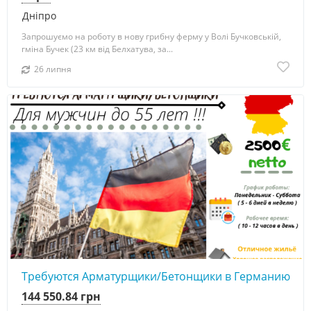
Дніпро
Запрошуємо на роботу в нову грибну ферму у Волі Бучковській,
гміна Бучек (23 км від Белхатува, за...
26 липня
Требуются Арматурщики/Бетонщики в Германию
144 550.84 грн