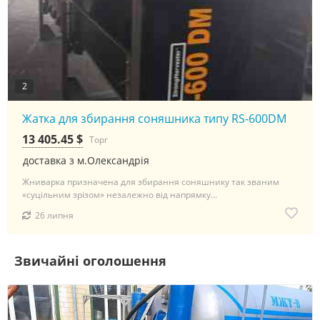
2
Жатка для збирання соняшника типу RS-600DM
13 405.45 $
Торг
доставка з м.Олександрія
Жниварка призначена для збирання соняшнику так званим
«суцільним зрізом» незалежно від напрямку...
26 липня
Звичайні оголошення