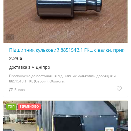
11
Підшипник кульковий 885154В.1 FKL, сівалки, прикот
2.23 $
доставка з м.Дніпро
Пропонуємо до постачання підшипник кульковий дворядний
885154В.1 FKL (Сербія). Область...
Вчора
ТОП
ТЕРМІНОВО