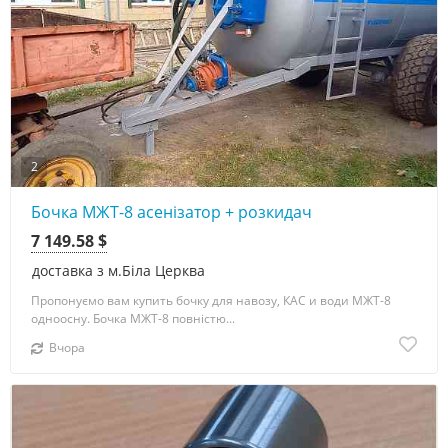
2
Бочка МЖТ-8 асенізатор + розкидач
7 149.58 $
доставка з м.Біла Церква
Пропонуємо вам купить бочку для навозу, КАС и води МЖТ-8
одноосну. Бочка МЖТ-8 повністю...
Вчора