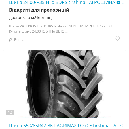
Шина 24.00/R35 Hilo BDRS tirshina - АГРОШИНА ☎️ 05
Відкриті для пропозицій
доставка з м.Чернівці
Шина 24.00/R35 Hilo BDRS tirshina - АГРОШИНА ☎️ 0507773380.
Купить шину 24.00 R35 Hilo BDRS....
Вчора
12
Шина 650/85R42 BKT AGRIMAX FORCE tirshina - АГРО