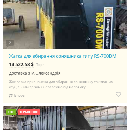
2
Жатка для збирання соняшника типу RS-700DM
14 522.58 $
Торг
доставка з м.Олександрія
Жниварка призначена для збирання соняшнику так званим
«суцільним зрізом» незалежно від напрямку...
Вчора
ТОП
ТЕРМІНОВО