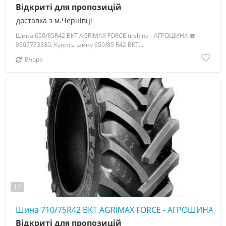
Відкриті для пропозицій
доставка з м.Чернівці
Шина 650/85R42 BKT AGRIMAX FORCE tirshina - АГРОШИНА ☎️
0507773380. Купить шину 650/85 R42 BKT...
Вчора
12
Шина 710/75R42 BKT AGRIMAX FORCE - АГРОШИНА ☎️ 
Відкриті для пропозицій