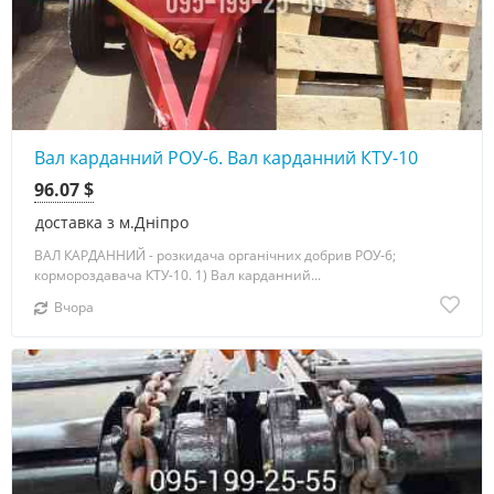
Вал карданний РОУ-6. Вал карданний КТУ-10
96.07 $
доставка з м.Дніпро
ВАЛ КАРДАННИЙ - розкидача органічних добрив РОУ-6;
кормороздавача КТУ-10. 1) Вал карданний...
Вчора