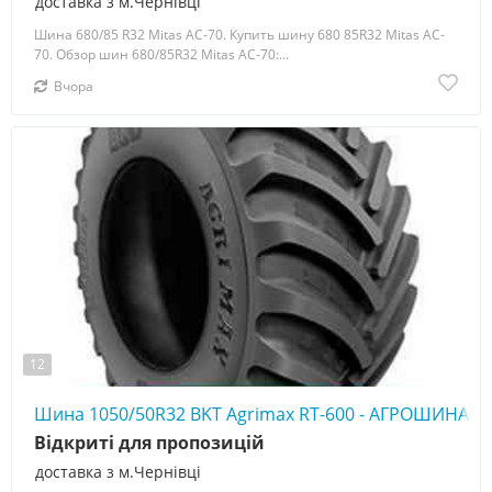
доставка з м.Чернівці
Шина 680/85 R32 Mitas AC-70. Купить шину 680 85R32 Mitas AC-
70. Обзор шин 680/85R32 Mitas AC-70:...
Вчора
12
Шина 1050/50R32 BKT Agrimax RT-600 - АГРОШИНА ☎️
Відкриті для пропозицій
доставка з м.Чернівці