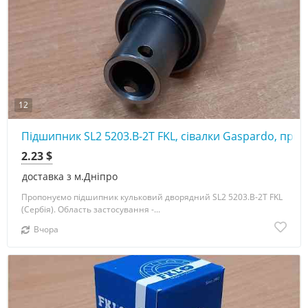
12
Підшипник SL2 5203.B-2T FKL, сівалки Gaspardo, прик
2.23 $
доставка з м.Дніпро
Пропонуємо підшипник кульковий дворядний SL2 5203.B-2T FKL
(Сербія). Область застосування -...
Вчора