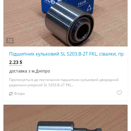
12
Підшипник кульковий SL 5203.B-2T FKL, сівалки, прик
2.23 $
доставка з м.Дніпро
Пропонується до постачання підшипник кульковий дворядний
радіально-упорний SL 5203.B-2T FKL...
Вчора