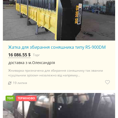
Жатка для збирання соняшника типу RS-900DM
16 086.55 $
Торг
доставка з м.Олександрія
Жниварка призначена для збирання соняшнику так званим
«суцільним зрізом» незалежно від напрямку...
19 липня
ТОП
ТЕРМІНОВО