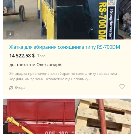
2
Жатка для збирання соняшника типу RS-700DM
14 522.58 $
Торг
доставка з м.Олександрія
Жниварка призначена для збирання соняшнику так званим
«суцільним зрізом» незалежно від напрямку...
Вчора