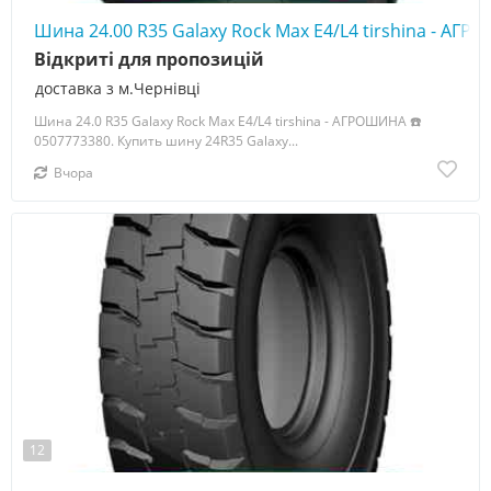
Шина 24.00 R35 Galaxy Rock Max E4/L4 tirshina - АГ
Відкриті для пропозицій
доставка з м.Чернівці
Шина 24.0 R35 Galaxy Rock Max E4/L4 tirshina - АГРОШИНА ☎️
0507773380. Купить шину 24R35 Galaxy...
Вчора
12