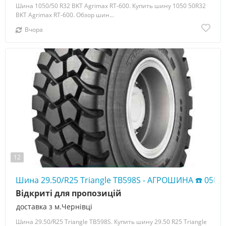
Шина 1050/50 R32 BKT Agrimax RT-600. Купить шину 1050 50R32
BKT Agrimax RT-600. Обзор шин...
Вчора
12
Шина 29.50/R25 Triangle TB598S - АГРОШИНА ☎️ 0507
Відкриті для пропозицій
доставка з м.Чернівці
Шина 29.50/R25 Triangle TB598S. Купить шину 29.50 R25 Triangle