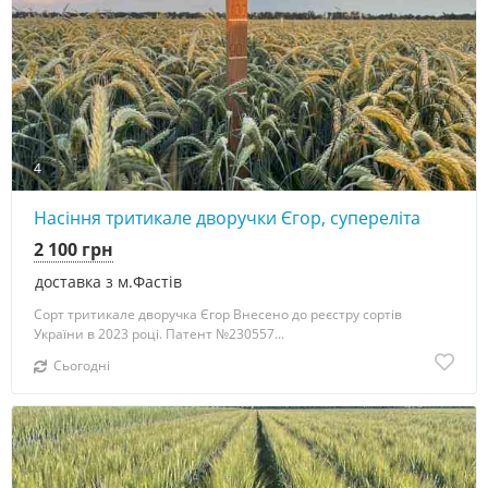
4
Насіння тритикале дворучки Єгор, супереліта
2 100 грн
доставка з м.Фастів
Сорт тритикале дворучка Єгор Внесено до реєстру сортів
України в 2023 році. Патент №230557...
Сьогодні