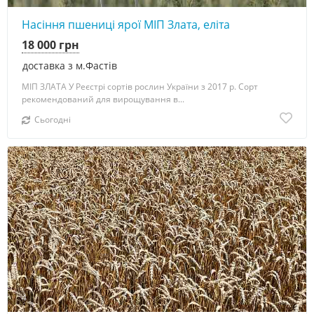
Насіння пшениці ярої МІП Злата, еліта
18 000 грн
доставка з м.Фастів
МІП ЗЛАТА У Реєстрі сортів рослин України з 2017 р. Сорт
рекомендований для вирощування в...
Сьогодні
4