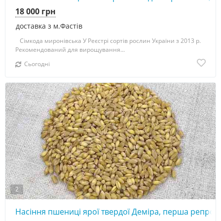
18 000 грн
доставка з м.Фастів
Сімкода миронівська У Реєстрі сортів рослин України з 2013 р.
Рекомендований для вирощування...
Сьогодні
2
Насіння пшениці ярої твердої Деміра, перша репрод