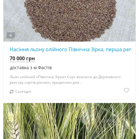
4
Насіння льону олійного Північна Зірка, перша репро
70 000 грн
доставка з м.Фастів
Льон олійний «Північна Зірка» Сорт внесено до Державного
реєстру сортів рослин, придатних для...
Сьогодні