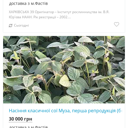
доставка з м.Фастів
ХАРКІВСЬКА 39 Оригінатор – Інститут рослинництва ім. В.Я.
Юр'єва НААН. Рік реєстрації – 2002....
Сьогодні
2
Насіння класичної сої Муза, перша репродукція (без
30 000 грн
доставка з м.Фастів