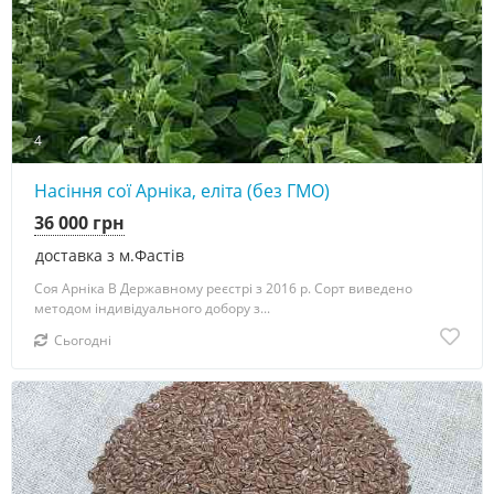
4
Насіння сої Арніка, еліта (без ГМО)
36 000 грн
доставка з м.Фастів
Соя Арніка В Державному реєстрі з 2016 р. Сорт виведено
методом індивідуального добору з...
Сьогодні