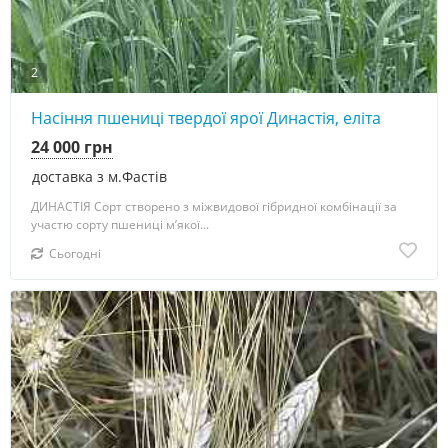
2
Насіння пшениці твердої ярої Династія, еліта
24 000 грн
доставка з м.Фастів
ДИНАСТІЯ Сорт створено з міжвидової гібридної комбінації за
участю сорту пшениці м’якої...
Сьогодні