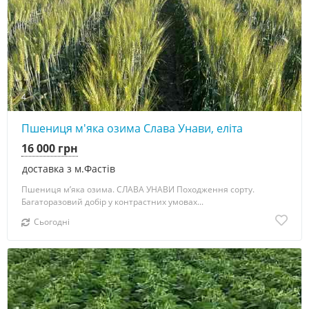
4
Пшениця м'яка озима Слава Унави, еліта
16 000 грн
доставка з м.Фастів
Пшениця мʼяка озима. СЛАВА УНАВИ Походження сорту.
Багаторазовий добір у контрастних умовах...
Сьогодні