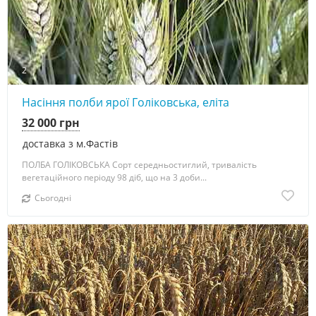
2
Насіння полби ярої Голіковська, еліта
32 000 грн
доставка з м.Фастів
ПОЛБА ГОЛІКОВСЬКА Сорт середньостиглий, тривалість
вегетаційного періоду 98 діб, що на 3 доби...
Сьогодні