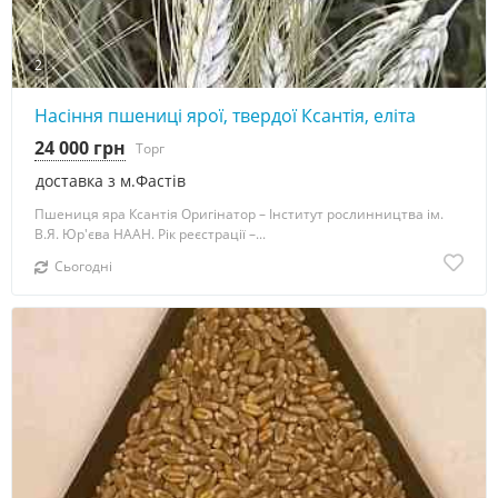
2
Насіння пшениці ярої, твердої Ксантія, еліта
24 000 грн
Торг
доставка з м.Фастів
Пшениця яра Ксантія Оригінатор – Інститут рослинництва ім.
В.Я. Юр'єва НААН. Рік реєстрації –...
Сьогодні