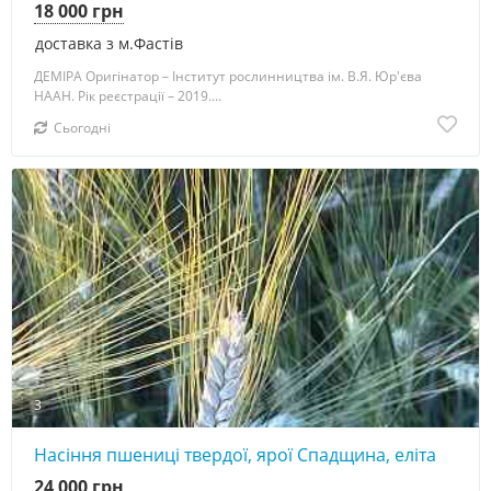
18 000 грн
доставка з м.Фастів
ДЕМІРА Оригінатор – Інститут рослинництва ім. В.Я. Юр'єва
НААН. Рік реєстрації – 2019....
Сьогодні
3
Насіння пшениці твердої, ярої Спадщина, еліта
24 000 грн