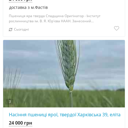
доставка з м.Фастів
Пшениця яра тверда Спадщина Оригінатор - Інститут
рослинництва ім. В. Я. Юр'єва НААН. Занесений...
Сьогодні
3
Насіння пшениці ярої, твердої Харківська 39, еліта
24 000 грн