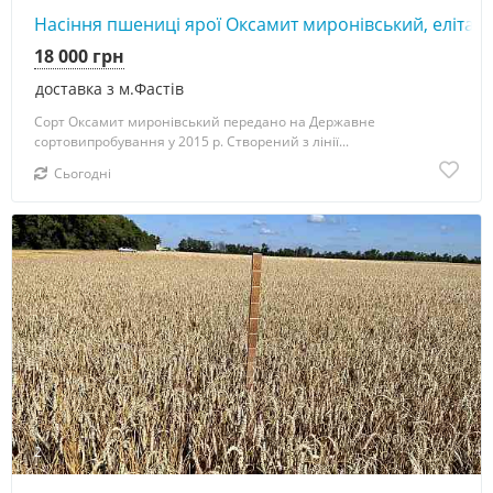
Насіння пшениці ярої Оксамит миронівський, еліта
18 000 грн
доставка з м.Фастів
Сорт Оксамит миронівський передано на Державне
сортовипробування у 2015 р. Створений з лінії...
Сьогодні
2