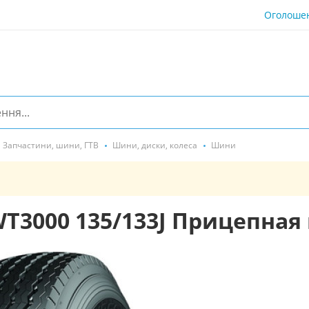
Оголоше
Запчастини, шини, ГТВ
Шини, диски, колеса
Шини
 WT3000 135/133J Прицепна