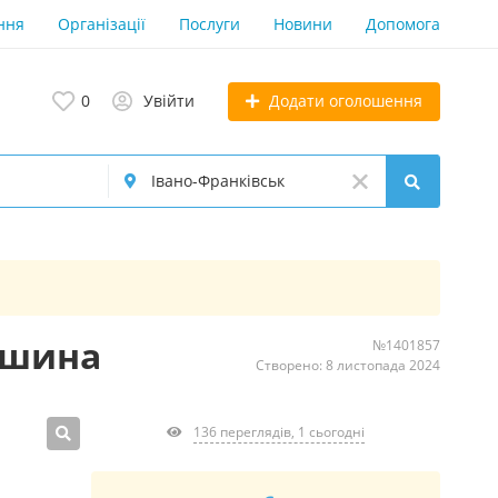
ння
Організації
Послуги
Новини
Допомога
Додати оголошення
0
Увійти
я шина
№1401857
Створено: 8 листопада 2024
136 переглядів, 1 сьогодні