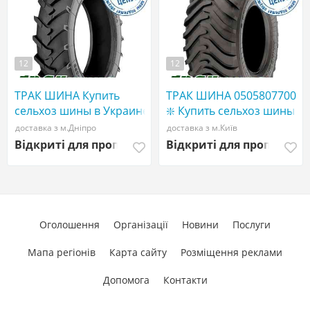
12
12
ТРАК ШИНА Купить
ТРАК ШИНА 0505807700
сельхоз шины в Украине
❇️ Купить сельхоз шины
| WWW ТРАКШИНА.УКР
в Украине | WWW
доставка з м.Дніпро
доставка з м.Київ
| Сельхоз резина
ТРАКШИНА.УКР |
Відкриті для пропозицій
Відкриті для пропозиці
900/60R32 Трак шина
Сельхоз резина 710/70
r42
Оголошення
Організації
Новини
Послуги
Мапа регіонів
Карта сайту
Розміщення реклами
Допомога
Контакти