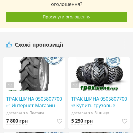
оголошення?
Просунути оголошення
Схожі пропозиції
12
12
ТРАК ШИНА 0505807700
ТРАК ШИНА 0505807700
✅ Интернет-Магазин
❇️ Купить грузовые
ТРАКШИНА. УКР|
шины в Украине WWW
доставка з м.Полтава
доставка з м.Вінниця
КУПИТЬ грузовые
ТРАКШИНА.УКР
7 800 грн
5 250 грн
ШИНЫ АГРО шины
Грузовая резина 455/40
СЕЛЬХОЗ ШИНЫ
r22,5