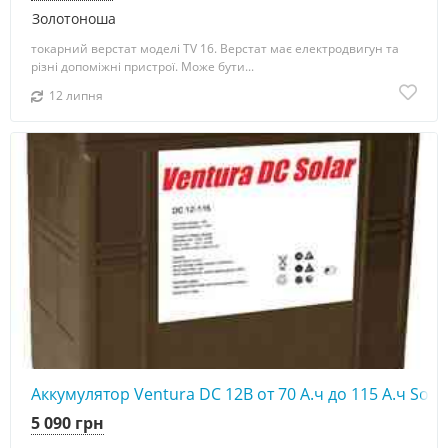
Золотоноша
токарний верстат моделі TV 16. Верстат має електродвигун та
різні допоміжні пристрої. Може бути...
12 липня
Аккумулятор Ventura DC 12В от 70 А.ч до 115 А.ч Sola
5 090 грн