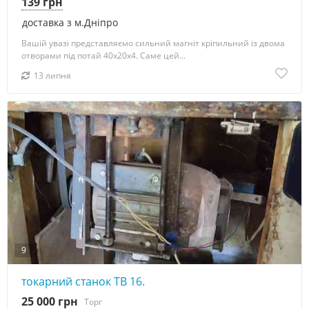
139 грн
доставка з м.Дніпро
Вашій увазі представляємо сильний магніт кріпильний із двома
отворами під потай 40х20х4. Саме цей...
13 липня
9
токарний станок ТВ 16.
25 000 грн
Торг