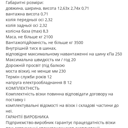
Габаритні розміри:
довжина, ширина, висота 12,63х 2,74х 0,71
вантажна висота 0,71
колія передньої осі 2,32
колія задньої осі 2,32
колісна база (max) 8,3
Маса, не більше кг 2100
Вантажопідйомність, не більше кг 3500
Внутрішній тиск в шинах,
відповідне максимальному навантаженні на шину кПа 250
Максимальна швидкість км / год 20
Дорожній просвіт (під балкою
моста візки), не менше мм 230
Термін служби років 12
напруга електрообладнання В 12
КОМПЛЕКТНІСТЬ
Комплектність візки повинна відповідати договору на
поставку і
комплектувальні відомості на візок і складові частини до
неї.
ГАРАНТІЇ ВИРОБНИКА
Підприємство-виробник гарантує працездатність візки