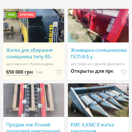
ТОП
СРОЧНО
2
2
Жатка для збирання
Жниварка соняшникова
соняшника типу RS-
ПСП-8 б.у.
700DM
доставка из г.Александрия
доставка из г.Днепр (Днепропетро
Открыты для предложе
650 000 грн
Торг
5
3
Продам ніж бічний
КМС 6,КМС 8 жатка
ріпаковий електричний
кукурузная