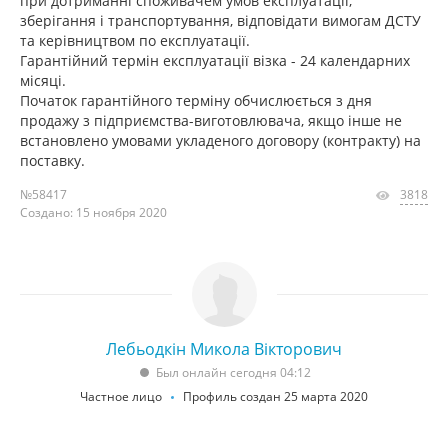
при дотриманні споживачем умов експлуатації,
зберігання і транспортування, відповідати вимогам ДСТУ
та керівництвом по експлуатації.
Гарантійний термін експлуатації візка - 24 календарних
місяці.
Початок гарантійного терміну обчислюється з дня
продажу з підприємства-виготовлювача, якщо інше не
встановлено умовами укладеного договору (контракту) на
поставку.
№58417
3818
Создано: 15 ноября 2020
Лебьодкін Микола Вікторович
Был онлайн сегодня 04:12
Частное лицо
Профиль создан 25 марта 2020