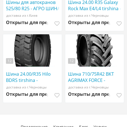
Шины для автокранов
Шина 24.00 R35 Galaxy
525/80 R25 - АГРО ШИНА
Rock Max E4/L4 tirshina -
☎️ 0507773380
АГРОШИНА ☎️
доставка из г.Киев
доставка из г.Черновцы
0507773380
Открыты для предложений
Открыты для предложе
12
12
Шина 24.00/R35 Hilo
Шина 710/75R42 BKT
BDRS tirshina -
AGRIMAX FORCE -
АГРОШИНА ☎️
АГРОШИНА ☎️
доставка из г.Черновцы
доставка из г.Черновцы
0507773380
0507773380
Открыты для предложений
Открыты для предложе
Предложения
Компании
Блог
Услуги