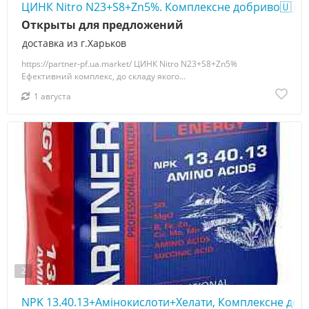
ЦИНК Nitro N23+S8+Zn5%. Комплексне добриво🇺🇦
Открыты для предложений
доставка из г.Харьков
https://partner-pf.ua.market/ ЦИНК Nitro N23+S8+Zn5%
Ефективний комплекс, до складу якого...
1 августа
2
NPK 13.40.13+Амінокислоти+Хелати, Комплексне до