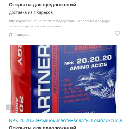
Открыты для предложений
доставка из г.Харьков
https://partner-pf.ua.market/ Водорозчинні сполуки фосфору
забезпечують розвиток сильної...
1 августа
2
NPK 20.20.20+Амінокислоти+Хелати, Комплексне до
Открыты для предложений