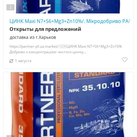
2
ЦИНК Maxi N7+S6+Mg3+Zn10%/. Мікродобриво PARTN
Открыты для предложений
доставка из г.Харьков
https://partner-pf.ua.market/ 🇺🇦ЦИНК Maxi N7+S6+Mg3+Zn10%
Добриво з концентрацією чистого цинку...
1 августа