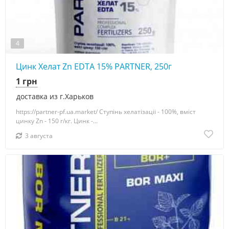
4
Цинк Хелат Zn EDTA 15% PARTNER, 250г
1 грн
доставка из г.Харьков
https://partner-pf.ua.market/ Ступінь хелатізаціі - 100%, вміст
цинку Zn - 150 г/кг. Цинк -...
3 августа