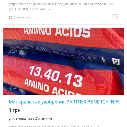
https://partner-pf.ua.market/ Продукт містить 20 г чистого цинку
(EDTA), NPK, сірку, магній,...
1 августа
3
Минеральные удобрения PARTNER™ ENERGY (NPK+S
1 грн
доставка из г.Харьков
https://partner-pf.ua.market/ Лінія PARTNER ENERGY - це