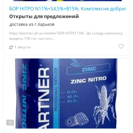
БОР НіТРО N11%+S4,5%+B15%. Комплексне добриво
Открыты для предложений
доставка из г.Харьков
https://partner-pf.ua.market/ БОР НіТРО 15% - До складу комплексу
входять 150 г/кг чистого...
1 августа
2