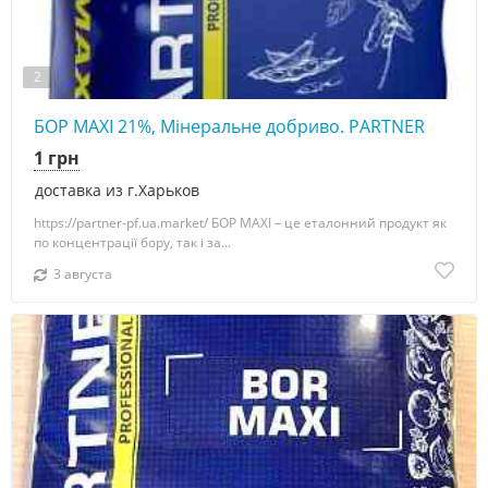
2
БОР MAXI 21%, Мінеральне добриво. PARTNER
1 грн
доставка из г.Харьков
https://partner-pf.ua.market/ БОР MAXI – це еталонний продукт як
по концентрації бору, так і за...
3 августа