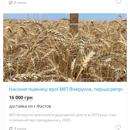
8 июля
4
Насіння пшениці ярої МІП Візерунок, перша репроду
16 000 грн
доставка из г.Фастов
МІП Візерунок внесений в державний реєстр в 2019 році. Сорт
отриманий від схрещування у 2005...
8 июля