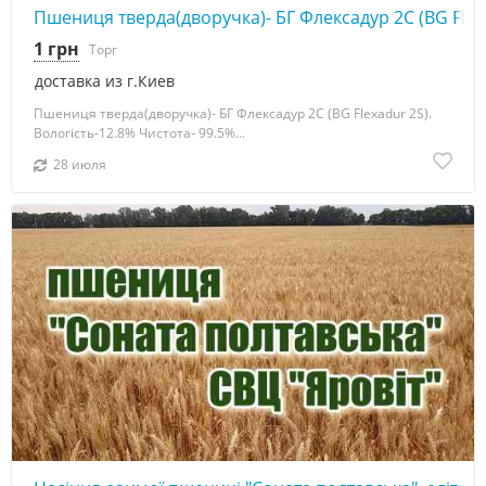
Пшениця тверда(дворучка)- БГ Флексадур 2С (BG Flexa
1 грн
Торг
доставка из г.Киев
Пшениця тверда(дворучка)- БГ Флексадур 2С (BG Flexadur 2S).
Вологість-12.8% Чистота- 99.5%...
28 июля