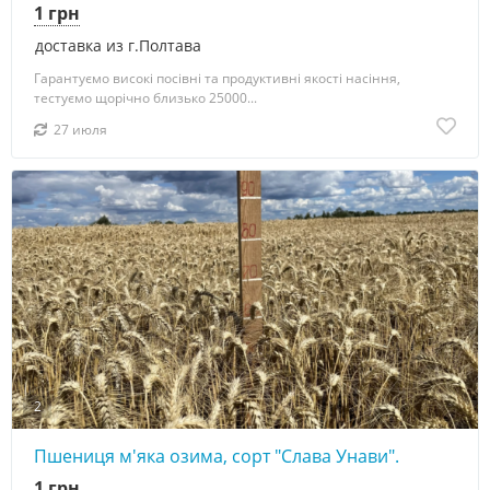
1 грн
доставка из г.Полтава
Гарантуємо високі посівні та продуктивні якості насіння,
тестуємо щорічно близько 25000...
27 июля
2
Пшениця м'яка озима, сорт "Слава Унави".
1 грн