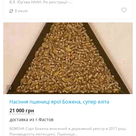
В.Я. Юр'єва НААН. Рік реєстрації –...
8 июля
2
Насіння пшениці ярої Божена, супер еліта
21 000 грн
доставка из г.Фастов
БОЖЕНА Сорт Божена внесений в державний реєстр в 2017 році.
Різновидність лютесценс. Пшениця...