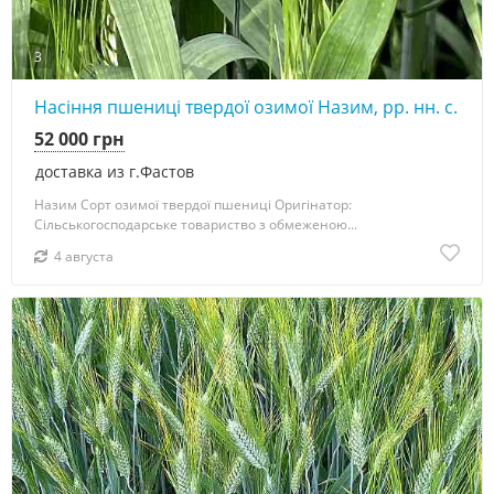
3
Насіння пшениці твердої озимої Назим, рр. нн. с.
52 000 грн
доставка из г.Фастов
Назим Сорт озимої твердої пшениці Оригінатор:
Сільськогосподарське товариство з обмеженою...
4 августа