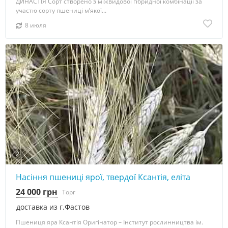
ДИНАСТІЯ Сорт створено з міжвидової гібридної комбінації за
участю сорту пшениці м’якої...
8 июля
2
Насіння пшениці ярої, твердої Ксантія, еліта
24 000 грн
Торг
доставка из г.Фастов
Пшениця яра Ксантія Оригінатор – Інститут рослинництва ім.