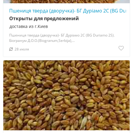
Пшениця тверда (дворучка)- БГ Дуріамо 2С (BG Duria
Открыты для предложений
доставка из г.Киев
Пшениця тверда (дворучка)- БГ Дуріамо 2С (BG Duriamo 2S).
Біогранум Д.О.О.(Biogranum,Serbija),...
28 июля