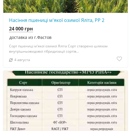
6
Насіння пшениці м'якої озимої Яліта, РР 2
24 000 грн
доставка из г.Фастов
Сорт пшениці м'якої озимої Яліта Сорт створено шляхом
внутрішньовидової гібридизації сортів...
4 августа