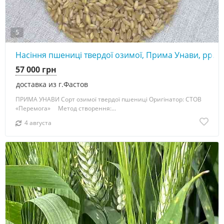
5
Насіння пшениці твердої озимої, Прима Унави, рр.нн
57 000 грн
доставка из г.Фастов
ПРИМА УНАВИ Сорт озимої твердої пшениці Оригінатор: СТОВ
«Перемога» Метод створення:...
4 августа