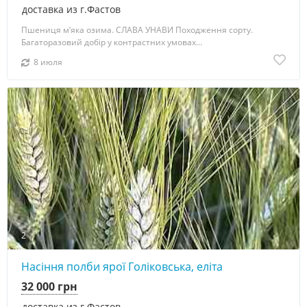
доставка из г.Фастов
Пшениця мʼяка озима. СЛАВА УНАВИ Походження сорту.
Багаторазовий добір у контрастних умовах...
8 июля
2
Насіння полби ярої Голіковська, еліта
32 000 грн
доставка из г.Фастов