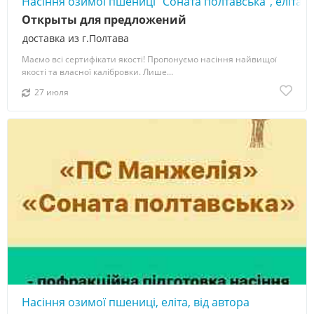
Насіння озимої пшениці "Соната полтавська", еліта
Открыты для предложений
доставка из г.Полтава
Маємо всі сертифікати якості! Пропонуємо насіння найвищої
якості та власної калібровки. Лише...
27 июля
Насіння озимої пшениці, еліта, від автора