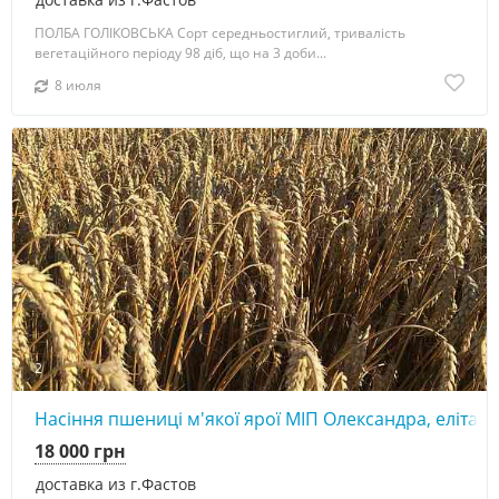
ПОЛБА ГОЛІКОВСЬКА Сорт середньостиглий, тривалість
вегетаційного періоду 98 діб, що на 3 доби...
8 июля
2
Насіння пшениці м'якої ярої МІП Олександра, еліта
18 000 грн
доставка из г.Фастов