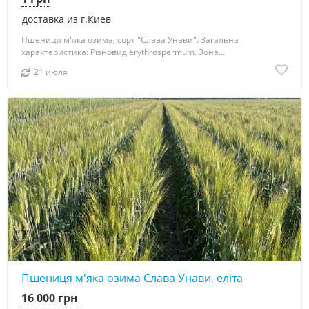
доставка из г.Киев
Пшениця м'яка озима, сорт "Слава Унави". Загальна
характеристика: Різновид erythrospermum. Зона...
21 июля
4
Пшениця м'яка озима Слава Унави, еліта
16 000 грн