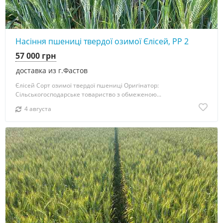
4
Насіння пшениці твердої озимої Єлісей, РР 2
57 000 грн
доставка из г.Фастов
Єлісей Сорт озимої твердої пшениці Оригінатор:
Сільськогосподарське товариство з обмеженою...
4 августа