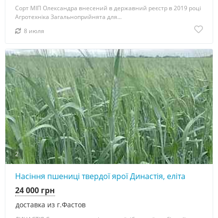
Сорт МІП Олександра внесений в державний реєстр в 2019 році
Агротехніка Загальноприйнята для...
8 июля
2
Насіння пшениці твердої ярої Династія, еліта
24 000 грн
доставка из г.Фастов