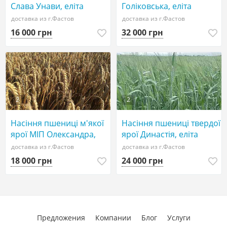
Слава Унави, еліта
Голіковська, еліта
доставка из г.Фастов
доставка из г.Фастов
16 000 грн
32 000 грн
2
2
Насіння пшениці м'якої
Насіння пшениці твердої
ярої МІП Олександра,
ярої Династія, еліта
еліта
доставка из г.Фастов
доставка из г.Фастов
18 000 грн
24 000 грн
Предложения
Компании
Блог
Услуги