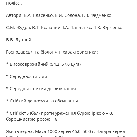
Поліссі.
Автори: В.А. Власенко, В.Й. Солона, Г.В. Федченко,
С.М. Жудра, В.Т. Колючий, І.А. Панченко, П.Х. Юрченко,
В.В. Лучной
Господарські та біологічні характеристики:
* Високоврожайний (54,2–57,0 ц/га)
* Середньостиглий
* Середньостійкий до вилягання
* Стійкий до посухи та обсипання
* Стійкість (бал) проти ураження бурою іржею – 8,
борошнистою росою – 8
Якість зерна. Маса 1000 зерен 45,0–50,0 г. Натура зерна