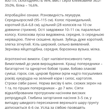
800 г/л, склоподібність 98%, вміст сирої клейковини 36,0–
39,0%, білка – 16,6%.
Апробаційні ознаки. Різновидність леукурум.
Середньорослий (95–115 см). Колос пірамідальний,
короткий (6,4–6,8 см), щільний (28 колосків на 10 см
довжини стрижня). Ості завдовжки 10–11 см, паралельні
колосу. Колоскова луска видовжена, середня, із середньою
нервацією. Плече скошене, вузьке. Зубець дуже короткий,
злегка зігнутий. Кіль широкий, сильно виявлений.
Зернівка яйцеподібна, середня, борозенка вузька, мілка.
Агротехнічні вимоги. Сорт напівінтенсивного типу.
Вимогливий до умов вирощування. Кращі попередники –
багаторічні та однорічні бобові трави, бобово-злакові
суміші, горох, соя, цукрові буряки (крім надто посушливих
років), кукурудза на зелений корм і силос, картопля.
Строки сівби ранні. Норма висіву 6 млн. схожих зерен на
1 га, по гірших попередниках – до 7 млн. Сіяти
відкаліброваним протруєним насінням високих
репродукцій. Глибина загортання насіння 3–5 см, у
випадку швидкого пересихання верхнього шару грунту
допускається 4–6 см. Услід за сівбою проводять