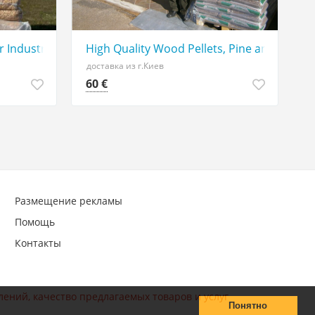
 Industrial Heating
High Quality Wood Pellets, Pine and Oak W
доставка из г.Киев
60 €
Размещение рекламы
Помощь
Контакты
лений, качество предлагаемых товаров и услуг
Понятно