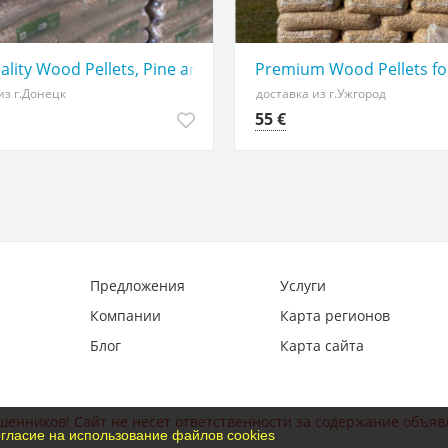
s-A1 6mm/8mm Wood Pellets in 15kg Bags for Sale
ality Wood Pellets, Pine and Oak Wood Pellets
Premium Wood Pellets for
из г.Донецк
доставка из г.Ужгород
55 €
Предложения
Услуги
Компании
Карта регионов
Блог
Карта сайта
шенников! Сайт не несет ответственности за содержание объяв
гласие на использование файлов cookies