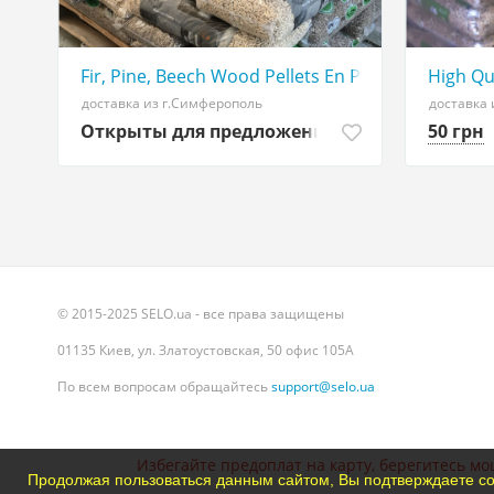
Fir, Pine, Beech Wood Pellets En Plus A1/EN Plu
High Qu
доставка из г.Симферополь
доставка 
Открыты для предложений
50 грн
© 2015-2025 SELO.ua - все права защищены
01135 Киев, ул. Златоустовская, 50 офис 105А
По всем вопросам обращайтесь
support@selo.ua
Избегайте предоплат на карту, берегитесь мо
Продолжая пользоваться данным сайтом, Вы подтверждаете со