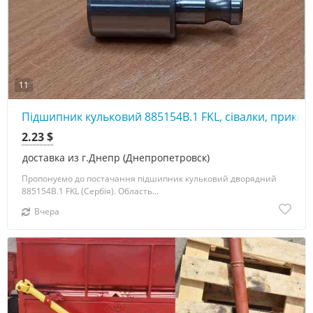
11
Підшипник кульковий 885154В.1 FKL, сівалки, прикот
2.23 $
доставка из г.Днепр (Днепропетровск)
Пропонуємо до постачання підшипник кульковий дворядний
885154В.1 FKL (Сербія). Область...
Вчера