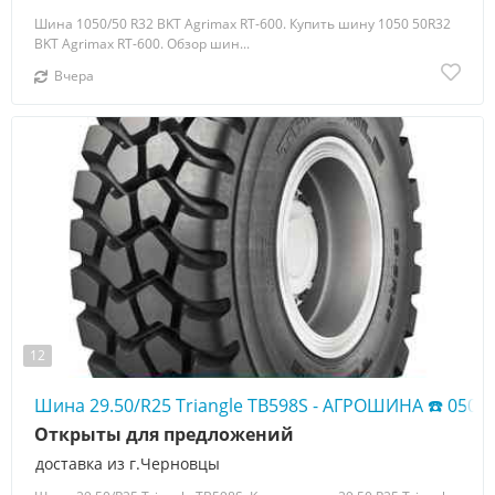
Шина 1050/50 R32 BKT Agrimax RT-600. Купить шину 1050 50R32
BKT Agrimax RT-600. Обзор шин...
Вчера
12
Шина 29.50/R25 Triangle TB598S - АГРОШИНА ☎️ 0507
Открыты для предложений
доставка из г.Черновцы