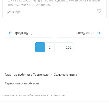
Шина 29.50/R25 Triangle TB598S. Купить шину 29.50 R25 Triangle
TB598S. Обзор шин 29.50/R25...
Вчера
Предыдущая
Следующая
1
2
...
202
Главные рубрики в Тернополе
Сельхозтехника
Тернопольская область
Сельхозтехника - объявления в Тернополе