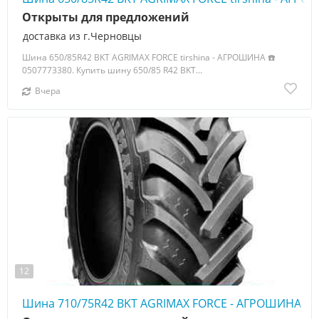
Открыты для предложений
доставка из г.Черновцы
Шина 650/85R42 BKT AGRIMAX FORCE tirshina - АГРОШИНА ☎️
0507773380. Купить шину 650/85 R42 BKT...
Вчера
12
Шина 710/75R42 BKT AGRIMAX FORCE - АГРОШИНА ☎️ 