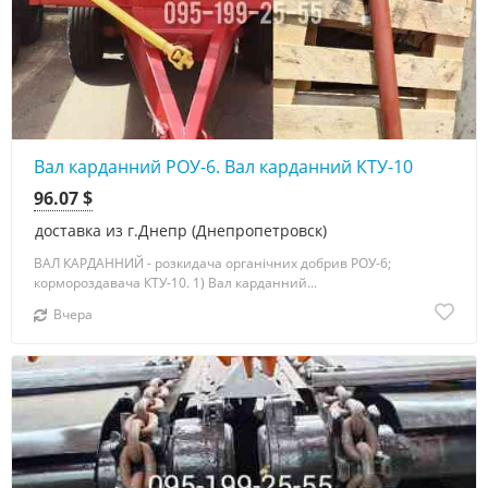
Вал карданний РОУ-6. Вал карданний КТУ-10
96.07 $
доставка из г.Днепр (Днепропетровск)
ВАЛ КАРДАННИЙ - розкидача органічних добрив РОУ-6;
кормороздавача КТУ-10. 1) Вал карданний...
Вчера