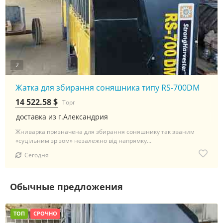
2
Жатка для збирання соняшника типу RS-700DM
14 522.58 $
Торг
доставка из г.Александрия
Жниварка призначена для збирання соняшнику так званим
«суцільним зрізом» незалежно від напрямку...
Сегодня
Обычные предложения
ТОП
СРОЧНО