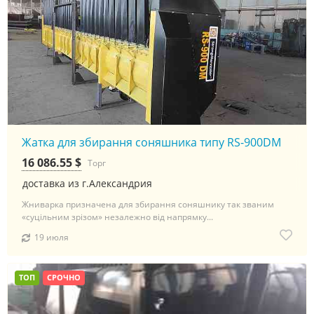
Жатка для збирання соняшника типу RS-900DM
16 086.55 $
Торг
доставка из г.Александрия
Жниварка призначена для збирання соняшнику так званим
«суцільним зрізом» незалежно від напрямку...
19 июля
ТОП
СРОЧНО