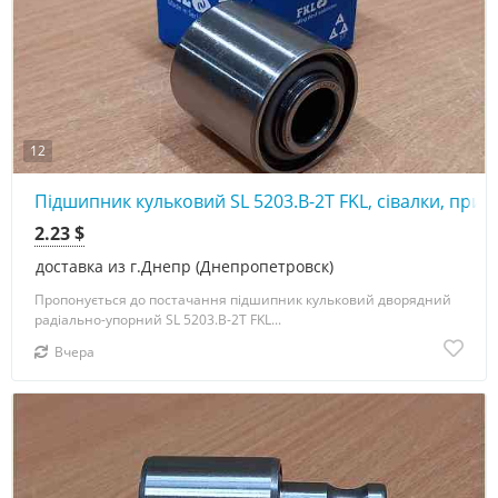
12
Підшипник кульковий SL 5203.B-2T FKL, сівалки, прик
2.23 $
доставка из г.Днепр (Днепропетровск)
Пропонується до постачання підшипник кульковий дворядний
радіально-упорний SL 5203.B-2T FKL...
Вчера