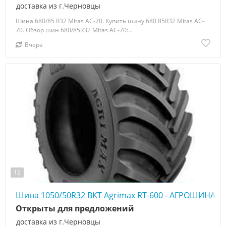
доставка из г.Черновцы
Шина 680/85 R32 Mitas AC-70. Купить шину 680 85R32 Mitas AC-
70. Обзор шин 680/85R32 Mitas AC-70:...
Вчера
12
Шина 1050/50R32 BKT Agrimax RT-600 - АГРОШИНА ☎️
Открыты для предложений
доставка из г.Черновцы