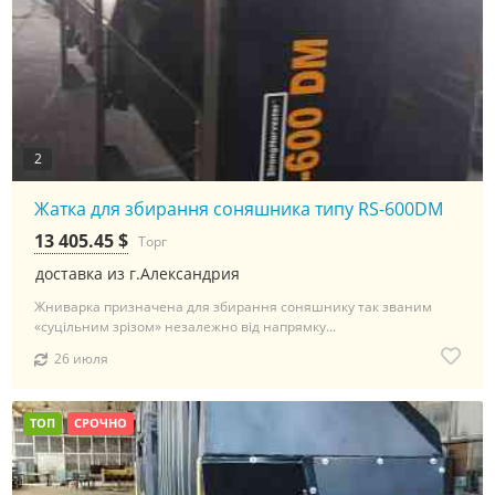
2
Жатка для збирання соняшника типу RS-600DM
13 405.45 $
Торг
доставка из г.Александрия
Жниварка призначена для збирання соняшнику так званим
«суцільним зрізом» незалежно від напрямку...
26 июля
ТОП
СРОЧНО