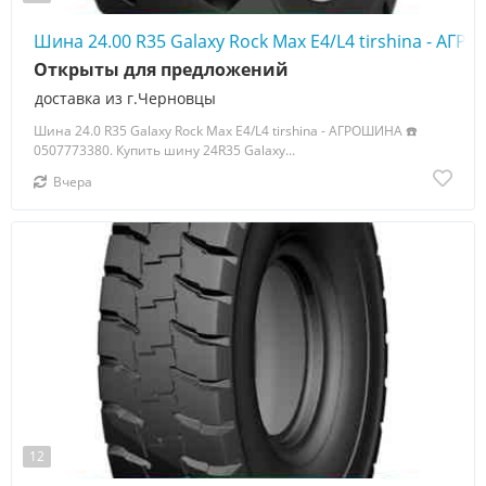
Шина 24.00 R35 Galaxy Rock Max E4/L4 tirshina - АГ
Открыты для предложений
доставка из г.Черновцы
Шина 24.0 R35 Galaxy Rock Max E4/L4 tirshina - АГРОШИНА ☎️
0507773380. Купить шину 24R35 Galaxy...
Вчера
12