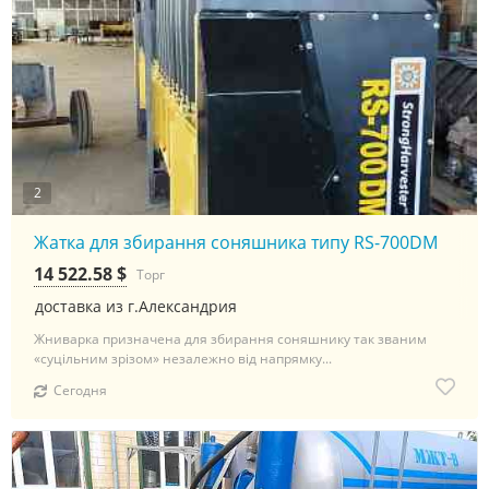
2
Жатка для збирання соняшника типу RS-700DM
14 522.58 $
Торг
доставка из г.Александрия
Жниварка призначена для збирання соняшнику так званим
«суцільним зрізом» незалежно від напрямку...
Сегодня