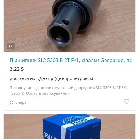
12
Підшипник SL2 5203.B-2T FKL, сівалки Gaspardo, прик
2.23 $
доставка из г.Днепр (Днепропетровск)
Пропонуємо підшипник кульковий дворядний SL2 5203.B-2T FKL
(Сербія). Область застосування -...
Вчера