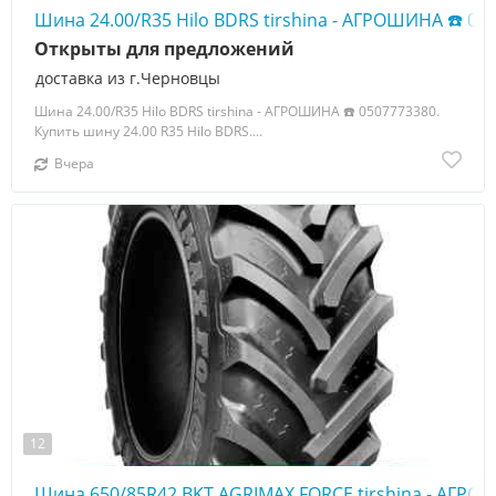
Шина 24.00/R35 Hilo BDRS tirshina - АГРОШИНА ☎️ 05
Открыты для предложений
доставка из г.Черновцы
Шина 24.00/R35 Hilo BDRS tirshina - АГРОШИНА ☎️ 0507773380.
Купить шину 24.00 R35 Hilo BDRS....
Вчера
12
Шина 650/85R42 BKT AGRIMAX FORCE tirshina - АГРО