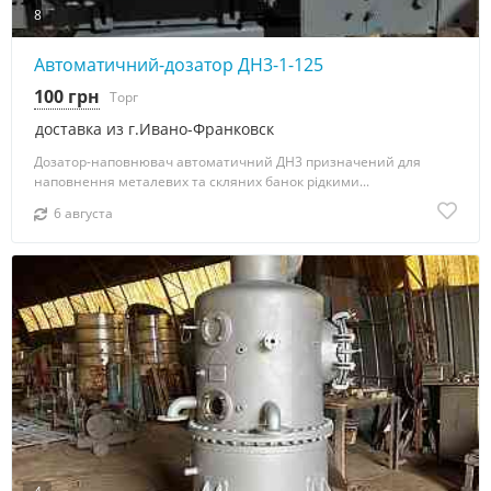
8
Автоматичний-дозатор ДН3-1-125
100 грн
Торг
доставка из г.Ивано-Франковск
Дозатор-наповнювач автоматичний ДН3 призначений для
наповнення металевих та скляних банок рідкими...
6 августа