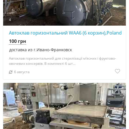
4
Автоклав горизонтальний WAA6 (6 корзин),Poland
100 грн
доставка из г.Ивано-Франковск
Автоклав горизонтальний для стерилізації м’ясних і фруктово-
овочевих консервів. В комплекті 6 шт...
6 августа