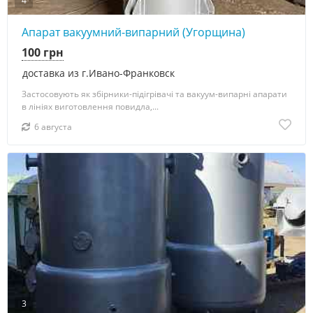
4
Апарат вакуумний-випарний (Угорщина)
100 грн
доставка из г.Ивано-Франковск
Застосовують як збірники-підігрівачі та вакуум-випарні апарати
в лініях виготовлення повидла,...
6 августа
3