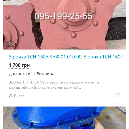
2
Зірочка ТСН-160А КНФ.01.010-00. Зірочка ТСН-160А К
1 700 грн
доставка из г.Винница
Зірочка ТСН-160А Ø90 поворотна з підшипниками та
кронштейном (горизонтальної частини)...
Вчера