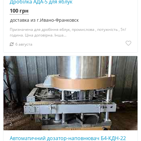
Дробілка АДА-5 для яблук
100 грн
доставка из г.Ивано-Франковск
Призначена для дробіння яблук, промислова , потужність , 5т/
година. Ціна договірна. Інша...
6 августа
2
Автоматичний дозатор-наповнювач Б4-КДН-22