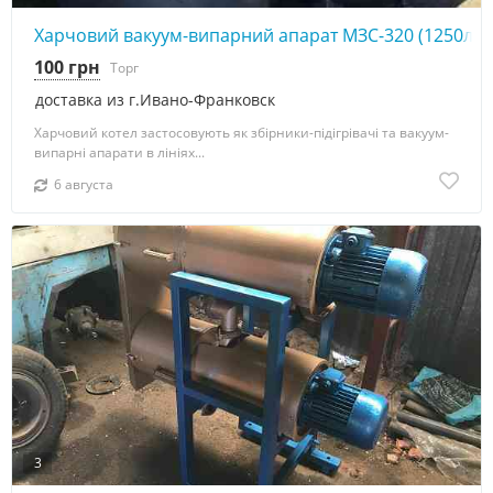
Харчовий вакуум-випарний апарат МЗС-320 (1250л)
100 грн
Торг
доставка из г.Ивано-Франковск
Харчовий котел застосовують як збірники-підігрівачі та вакуум-
випарні апарати в лініях...
6 августа
3