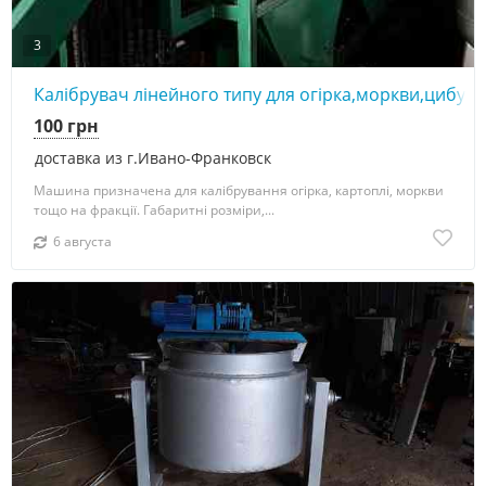
3
Калібрувач лінейного типу для огірка,моркви,цибулі 
100 грн
доставка из г.Ивано-Франковск
Машина призначена для калібрування огірка, картоплі, моркви
тощо на фракції. Габаритні розміри,...
6 августа