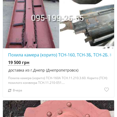
Похила камера (корито) ТСН-160, ТСН-3Б, ТСН-2Б. Ко
19 500 грн
доставка из г.Днепр (Днепропетровск)
Похила камера (корито) ТСН-160А ТСН.11.210.3.60. Корито (ТСН)
похилого конвеєра ТСН.11.210-051....
Вчера