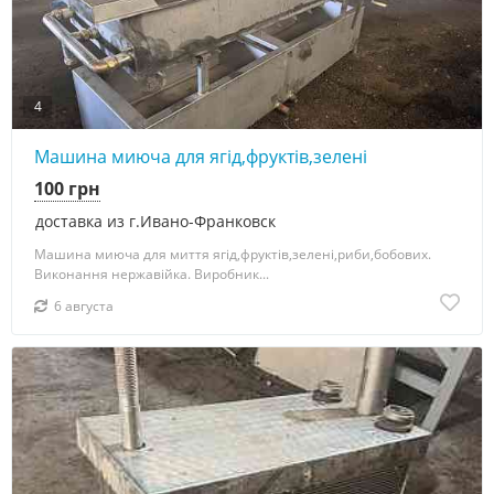
4
Машина миюча для ягід,фруктів,зелені
100 грн
доставка из г.Ивано-Франковск
Машина миюча для миття ягід,фруктів,зелені,риби,бобових.
Виконання нержавійка. Виробник...
6 августа