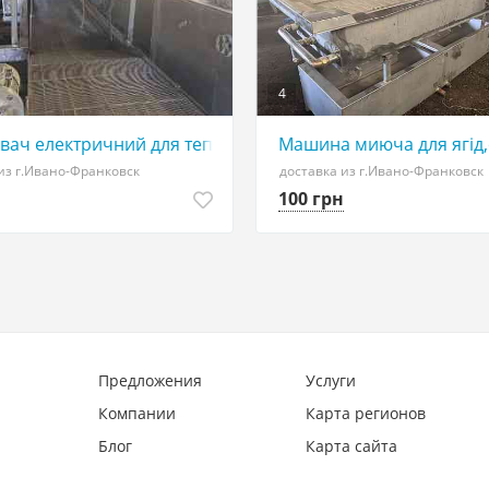
4
ач електричний для теплової обробки овочів та фруктів
Машина миюча для ягід,ф
из г.Ивано-Франковск
доставка из г.Ивано-Франковск
100 грн
Предложения
Услуги
Компании
Карта регионов
Блог
Карта сайта