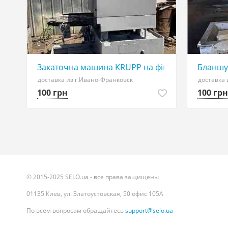
6
4
Закаточна машина KRUPP на фігурну банку
Бланшув
доставка из г.Ивано-Франковск
доставка 
100 грн
100 грн
© 2015-2025 SELO.ua - все права защищены
01135 Киев, ул. Златоустовская, 50 офис 105А
По всем вопросам обращайтесь
support@selo.ua