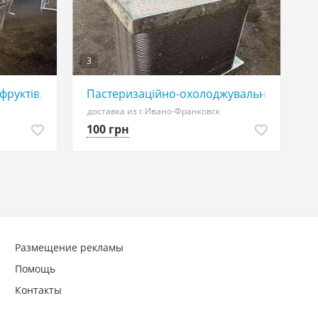
3
руктів,зелені
Пастеризаційно-охолоджувальна устано
доставка из г.Ивано-Франковск
100 грн
Размещение рекламы
Помощь
Контакты