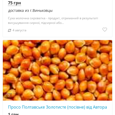
75 грн
доставка из г.Виньковцы
Суха молочна сироватка - продукт, отриманий в результаті
висушування сирної, підсирної або...
4 августа
3
Просо Полтавське Золотисте (посівне) від Автора
1 грн