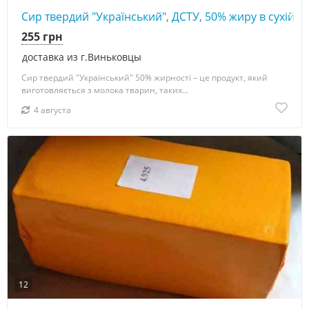
Сир твердий "Український", ДСТУ, 50% жиру в сухій ре
255 грн
доставка из г.Виньковцы
Сир твердий "Український" 50% жирності – це продукт, який
виготовляється з молока тварин, таких...
4 августа
12