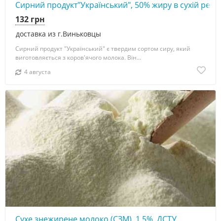
Сирний продукт"Український", 50% жиру в сухій речов
132 грн
доставка из г.Виньковцы
Сирний продукт "Український" є твердим сортом сиру, який
виготовляється з коров'ячого молока. Він...
4 августа
Сухе знежирене молоко (СЗМ), 1,5%, ДСТУ