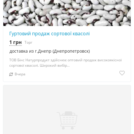
Гуртовий продаж сортової квасолі
1 грн
Торг
доставка из г.Днепр (Днепропетровск)
ТОВ Бінс Натурпродукт здійснює оптовий продаж високоякісної
сортової квасолі. Широкий вибір...
Вчера