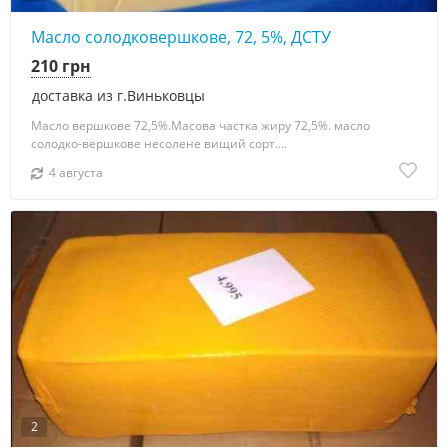
Масло солодковершкове, 72, 5%, ДСТУ
210 грн
доставка из г.Виньковцы
Масло вершкове 72,5%.Масова частка жиру 72,5%. масло
солодко-вершкове несолене вищий сорт....
4 августа
2