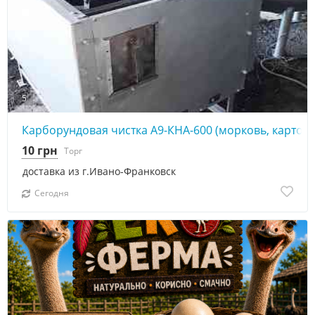
5
Карборундовая чистка А9-КНА-600 (морковь, картофе
10 грн
Торг
доставка из г.Ивано-Франковск
Сегодня