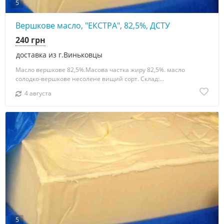
5
Вершкове масло, "ЕКСТРА", 82,5%, ДСТУ
240 грн
доставка из г.Виньковцы
Масло вершкове 82,5%.Масова частка жиру 82,5%. масло
солодко-вершкове несолене вищий сорт. Склад:...
4 августа
5