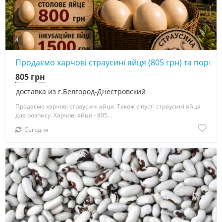
4
Продаємо харчові страусині яйця (805 грн) та порожн
805 грн
доставка из г.Белгород-Днестровский
Продаємо харчові страусині яйця. Також є пусті страусині яйця
для розпису. Харчові яйця - 805...
Сегодня