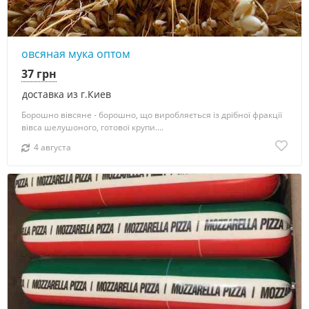
овсяная мука оптом
37 грн
доставка из г.Киев
Борошно вівсяне - борошно, що виробляється із дрібної фракції
вівса шелушоного, готової крупи....
4 августа