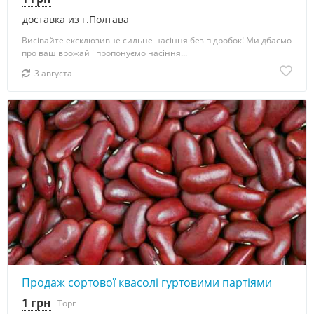
доставка из г.Полтава
Висівайте ексклюзивне сильне насіння без підробок! Ми дбаємо
про ваш врожай і пропонуємо насіння...
3 августа
Продаж сортової квасолі гуртовими партіями
1 грн
Торг