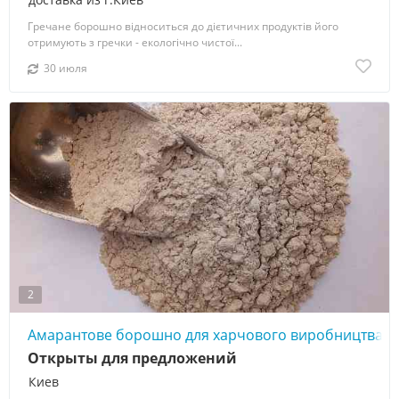
Гречане борошно відноситься до дієтичних продуктів його
отримують з гречки - екологічно чистої...
30 июля
2
Амарантове борошно для харчового виробництва
Открыты для предложений
Киев