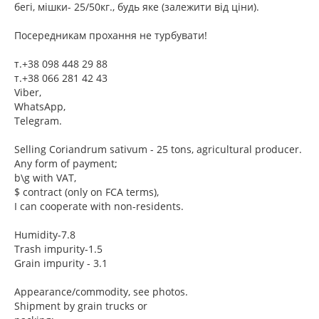
бегі, мішки- 25/50кг., будь яке (залежити від ціни).
Посередникам прохання не турбувати!
т.+38 098 448 29 88
т.+38 066 281 42 43
Viber,
WhatsApp,
Telegram.
Selling Coriandrum sativum - 25 tons, agricultural producer.
Any form of payment;
b\g with VAT,
$ contract (only on FCA terms),
I can cooperate with non-residents.
Humidity-7.8
Trash impurity-1.5
Grain impurity - 3.1
Appearance/commodity, see photos.
Shipment by grain trucks or