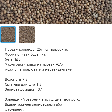
Продам коріандр- 25т., с/г виробник.
Форма оплати будь-яка;
б\г з ПДВ,
$ контракт (тільки на умовах FCA),
можу співпрацювати з нерезидентами.
Вологість-7.8
Сміттєва домішка-1.5
Зернова домішка - 3.1
Зовнішній/товарний вигляд, дивіться фото.
Відвантаження зерновозами або
фасування;