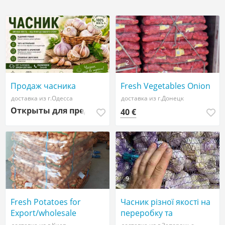
2
Продаж часника
Fresh Vegetables Onion
доставка из г.Одесса
доставка из г.Донецк
Открыты для предложений
40 €
9
Fresh Potatoes for
Часник різної якості на
Export/wholesale
переробку та
використання в харчовій